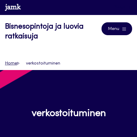
Siirry
www.jamk.fi
Blogs
suoraan
sisältöön
Bisnesopintoja ja luovia
Menu
ratkaisuja
Home
verkostoituminen
verkostoituminen