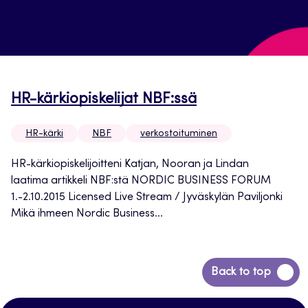
HR-kärkiopiskelijat NBF:ssä
HR-kärki
NBF
verkostoituminen
HR-kärkiopiskelijoitteni Katjan, Nooran ja Lindan
laatima artikkeli NBF:stä NORDIC BUSINESS FORUM
1.-2.10.2015 Licensed Live Stream / Jyväskylän Paviljonki
Mikä ihmeen Nordic Business...
Siirry
Back to top
takaisin
sivun