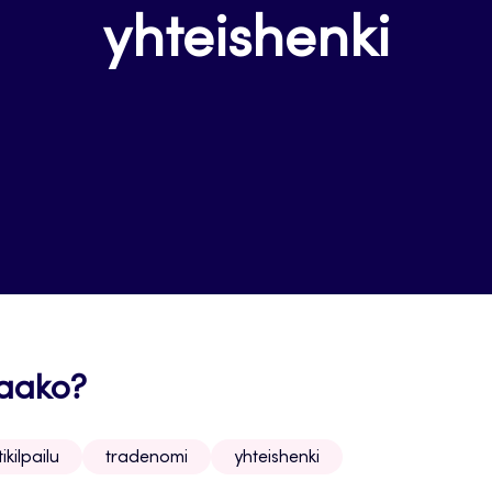
yhteishenki
taako?
ikilpailu
tradenomi
yhteishenki