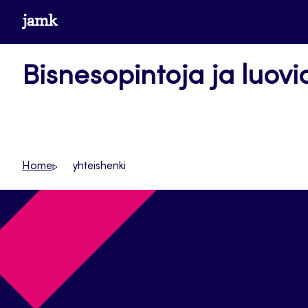
Siirry
www.jamk.fi
suoraan
sisältöön
Bisnesopintoja ja luovi
Home
yhteishenki