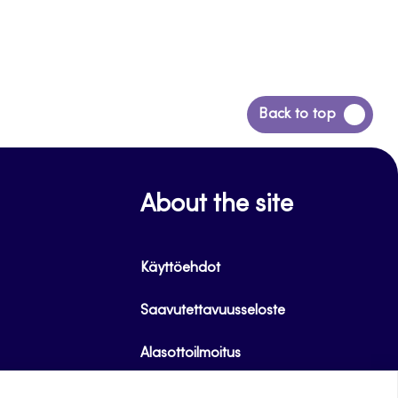
Siirry
Back to top
takaisin
sivun
alkuun
About the site
Käyttöehdot
Saavutettavuusseloste
Alasottoilmoitus
Tietoa evästeistä