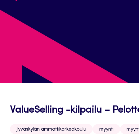
ValueSelling -kilpailu – Pelot
Jyväskylän ammattikorkeakoulu
myynti
myynt