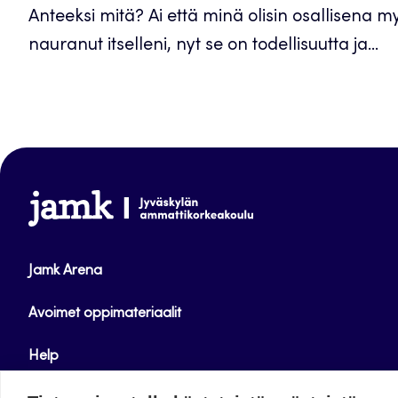
Anteeksi mitä? Ai että minä olisin osallisena myy
nauranut itselleni, nyt se on todellisuutta ja...
www.jamk.fi
Jamk Arena
Avoimet oppimateriaalit
Help