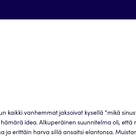
kaikki vanhemmat jaksoivat kysellä “mikä sinusta t
hämärä idea. Alkuperäinen suunnitelma oli, että minu
ssa ja erittäin harva sillä ansaitsi elantonsa. Muis