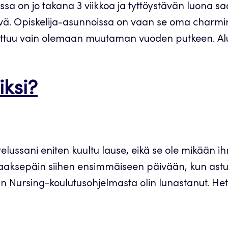
ssa on jo takana 3 viikkoa ja tyttöystävän luona sa
. Opiskelija-asunnoissa on vaan se oma charminsa,
ttuu vain olemaan muutaman vuoden putkeen. Aluk
iksi?
elussani eniten kuultu lause, eikä se ole mikään
taaksepäin siihen ensimmäiseen päivään, kun astui
an Nursing-koulutusohjelmasta olin lunastanut. Het