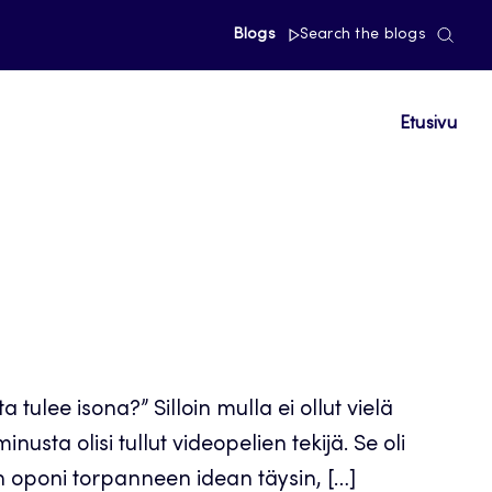
Blogs
Search the blogs
Etusivu
ulee isona?” Silloin mulla ei ollut vielä
sta olisi tullut videopelien tekijä. Se oli
tan oponi torpanneen idean täysin, […]