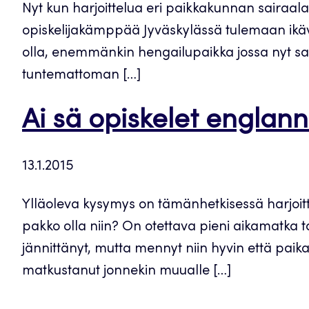
Nyt kun harjoittelua eri paikkakunnan sairaala
opiskelijakämppää Jyväskylässä tulemaan ikävä
olla, enemmänkin hengailupaikka jossa nyt sa
tuntemattoman […]
Ai sä opiskelet englann
13.1.2015
Ylläoleva kysymys on tämänhetkisessä harjoitt
pakko olla niin? On otettava pieni aikamatka 
jännittänyt, mutta mennyt niin hyvin että paik
matkustanut jonnekin muualle […]