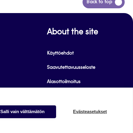
Siirry
Back to top
takaisin
sivun
alkuun
About the site
Käyttöehdot
Saavutettavuusseloste
Alasottoilmoitus
Tietoa evästeistä
Salli vain välttämätön
Evästeasetukset