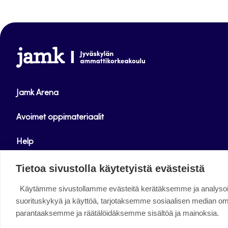
www.jamk.fi
Jamk Arena
Avoimet oppimateriaalit
Help
Verkkolehdet
Tietoa sivustolla käytetyistä evästeistä
Käytämme sivustollamme evästeitä kerätäksemme ja analys
Facebook
Instagram
Linkedin
Twitter
YouTube
suorituskykyä ja käyttöä, tarjotaksemme sosiaalisen median o
parantaaksemme ja räätälöidäksemme sisältöä ja mainoksia.