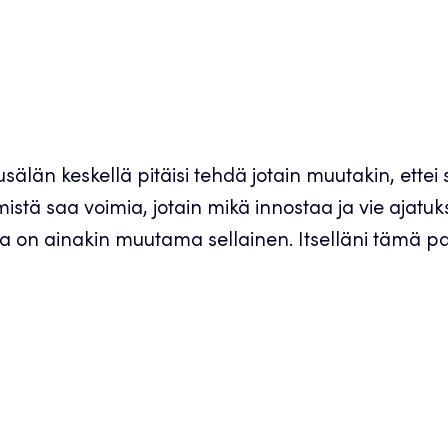
älän keskellä pitäisi tehdä jotain muutakin, ettei 
istä saa voimia, jotain mikä innostaa ja vie ajatuks
ella on ainakin muutama sellainen. Itselläni tämä pa