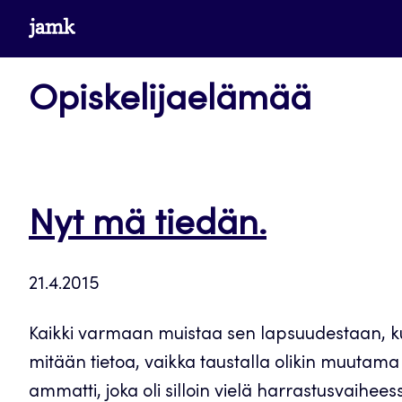
Siirry
www.jamk.fi
suoraan
sisältöön
Opiskelijaelämää
Nyt mä tiedän.
21.4.2015
Kaikki varmaan muistaa sen lapsuudestaan, kun 
mitään tietoa, vaikka taustalla olikin muutama 
ammatti, joka oli silloin vielä harrastusvaihee