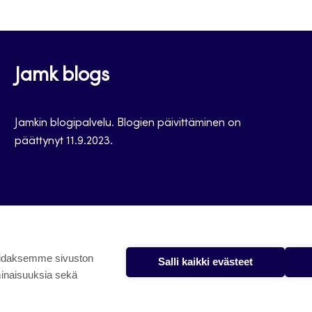
Jamk blogs
Jamkin blogipalvelu. Blogien päivittäminen on
päättynyt 11.9.2023.
oidaksemme sivuston
Salli kaikki evästeet
minaisuuksia sekä