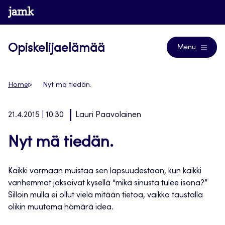
Siirry
www.jamk.fi
Blogs
suoraan
sisältöön
Opiskelijaelämää
Menu
Home
Nyt mä tiedän.
21.4.2015 | 10:30
Lauri Paavolainen
Nyt mä tiedän.
Kaikki varmaan muistaa sen lapsuudestaan, kun kaikki
vanhemmat jaksoivat kysellä “mikä sinusta tulee isona?”
Silloin mulla ei ollut vielä mitään tietoa, vaikka taustalla
olikin muutama hämärä idea.