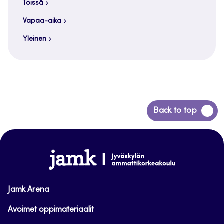
Töissä
Vapaa-aika
Yleinen
Siirry
Back to top
takaisin
sivun
alkuun
www.jamk.fi
Jamk Arena
Avoimet oppimateriaalit