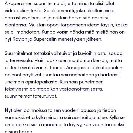
Alkuperäinen suunnitelma oli, että minusta olisi tullut
videopelien tekijä. Se oli ammatti, joka oli silloin vielä
harrastusvaiheessa ja erittäin harva sillä ansaitsi
elantonsa. Muistan oponi torpanneen idean täysin, koska
se oli mahdoton. Kunpa voisin nähdä mitä mieltä hän on
nyt Rovion ja Supercellin menestyksen jälkeen.
Suunnitelmat tottakai vaihtuivat ja kuvioihin astui sosiaali-
ja terveysala. Hain lääkikseen muutaman kerran, mutta
pisteet eivät aivan riittäneet. Armeijassa lääkintäpuolen
opinnot näyttivät suuntaa sairaanhoitoon ja hartaasti
unelmoin opintopaikasta. Kun sain puhelimeeni
tekstiviestin opintopaikan vastaanottamisesta,
suunnitelmat toteutuivat.
Nyt olen opinnoissa toisen vuoden lopussa ja tiedän
varmaksi, että kyllä minusta sairaanhoitaja tulee. Kyllä se
oma paikka sieltä maailmasta löytyy, kun vaan tarpeeksi
etsii ja hakee.