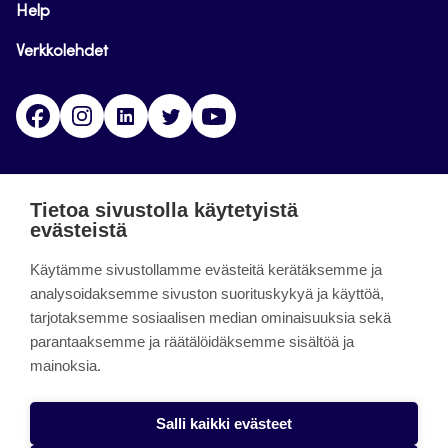
Help
Verkkolehdet
Facebook
Instagram
Linkedin
Twitter
YouTube
Jamk blogs
Tietoa sivustolla käytetyistä
evästeistä
Jamkin blogipalvelu. Blogien päivittäminen on
päättynyt 11.9.2023.
Käytämme sivustollamme evästeitä kerätäksemme ja
analysoidaksemme sivuston suorituskykyä ja käyttöä,
tarjotaksemme sosiaalisen median ominaisuuksia sekä
About the site
parantaaksemme ja räätälöidäksemme sisältöä ja
mainoksia.
Käyttöehdot
Saavutettavuusseloste
Salli kaikki evästeet