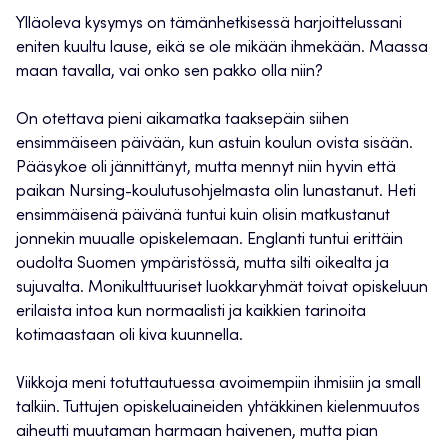
Ylläoleva kysymys on tämänhetkisessä harjoittelussani
eniten kuultu lause, eikä se ole mikään ihmekään. Maassa
maan tavalla, vai onko sen pakko olla niin?
On otettava pieni aikamatka taaksepäin siihen
ensimmäiseen päivään, kun astuin koulun ovista sisään.
Pääsykoe oli jännittänyt, mutta mennyt niin hyvin että
paikan Nursing-koulutusohjelmasta olin lunastanut. Heti
ensimmäisenä päivänä tuntui kuin olisin matkustanut
jonnekin muualle opiskelemaan. Englanti tuntui erittäin
oudolta Suomen ympäristössä, mutta silti oikealta ja
sujuvalta. Monikulttuuriset luokkaryhmät toivat opiskeluun
erilaista intoa kun normaalisti ja kaikkien tarinoita
kotimaastaan oli kiva kuunnella.
Viikkoja meni totuttautuessa avoimempiin ihmisiin ja small
talkiin. Tuttujen opiskeluaineiden yhtäkkinen kielenmuutos
aiheutti muutaman harmaan haivenen, mutta pian