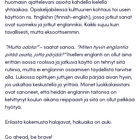
huomasin ajattelevani asioita kahdella kielellä
yhtäaikaa. Opiskelijabileissä kulttuurien kohtaus toi usein
käyttöön ns. finglishin (finnish-english), jossa jotkut sanat
ovat suomeksi ja jotkut englanniksi. Kaikki sujuu kuin
tavallisesti, mutta eksoottisemmin.
”Mutta odota!”
– saatat sanoa.
”Miten hyvin englantia
pitää osata, jotta pärjää?”
Itselleni englanti on ollut aina
erittäin isossa roolissa ja jatkuva käyttö on tehnyt siitä
rutiinia, mutta ei englannin osaamisen täydellistä tarvitse
olla. Lukiossa opittujen juttujen avulla pärjää aivan hyvin,
jos uskaltaa keskustella ja yrittää. Monet luokkalaisistani
ovat sanoneet, että heidän englannin taitonsa on
kehittynyt koulun aikana reippaasti ja siitä on ollut pelkkää
hyötyä.
Erilaista kokemusta halajavat, hakuaika on auki.
Go ahead, be brave!