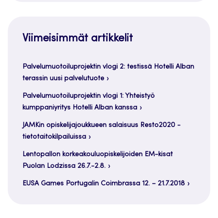
Viimeisimmät artikkelit
Palvelumuotoiluprojektin vlogi 2: testissä Hotelli Alban
terassin uusi palvelutuote
Palvelumuotoiluprojektin vlogi 1: Yhteistyö
kumppaniyritys Hotelli Alban kanssa
JAMKin opiskelijajoukkueen salaisuus Resto2020 -
tietotaitokilpailuissa
Lentopallon korkeakouluopiskelijoiden EM-kisat
Puolan Lodzissa 26.7.-2.8.
EUSA Games Portugalin Coimbrassa 12. – 21.7.2018