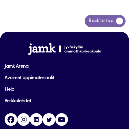
Siirry
Back to top
takaisin
sivun
alkuun
www.jamk.fi
Jamk Arena
Avoimet oppimateriaalit
Help
Verkkolehdet
Facebook
Instagram
Linkedin
Twitter
YouTube