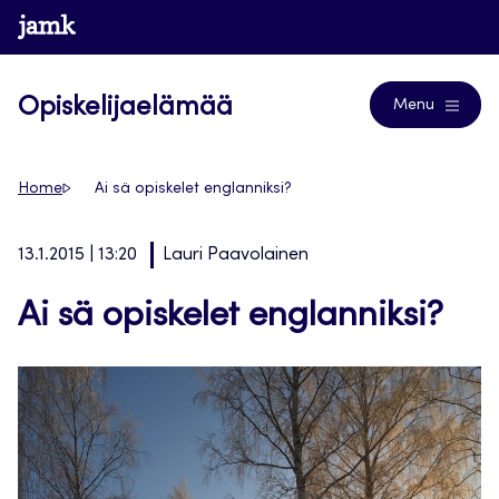
Siirry
www.jamk.fi
Blogs
suoraan
sisältöön
Opiskelijaelämää
Menu
Home
Ai sä opiskelet englanniksi?
13.1.2015 | 13:20
Lauri Paavolainen
Ai sä opiskelet englanniksi?