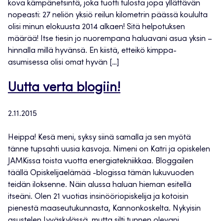
kova kämpänetsintä, joka tuotti tulosta jopa yllättävän
nopeasti: 27 neliön yksiö reilun kilometrin päässä koululta
olisi minun elokuusta 2014 alkaen! Sitä helpotuksen
määrää! Itse tiesin jo nuorempana haluavani asua yksin –
hinnalla millä hyvänsä. En kiistä, etteikö kimppa-
asumisessa olisi omat hyvän […]
Uutta verta blogiin!
2.11.2015
Heippa! Kesä meni, syksy siinä samalla ja sen myötä
tänne tupsahti uusia kasvoja. Nimeni on Katri ja opiskelen
JAMKissa toista vuotta energiatekniikkaa. Bloggailen
täällä Opiskelijaelämää -blogissa tämän lukuvuoden
teidän iloksenne. Näin alussa haluan hieman esitellä
itseäni. Olen 21 vuotias insinööriopiskelija ja kotoisin
pienestä maaseutukunnasta, Kannonkoskelta. Nykyisin
asustelen Jyväskylässä, mutta silti tunnen olevani