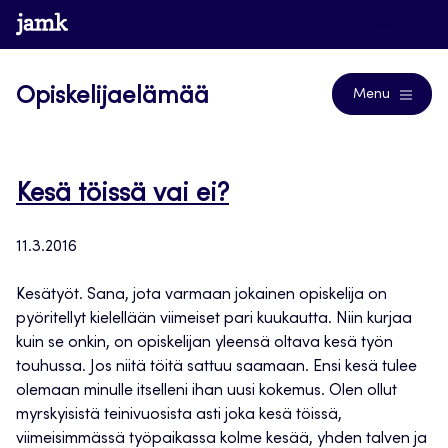
Siirry
www.jamk.fi
Blogs
suoraan
sisältöön
Opiskelijaelämää
Menu
Kesä töissä vai ei?
11.3.2016
Kesätyöt. Sana, jota varmaan jokainen opiskelija on
pyöritellyt kielellään viimeiset pari kuukautta. Niin kurjaa
kuin se onkin, on opiskelijan yleensä oltava kesä työn
touhussa. Jos niitä töitä sattuu saamaan. Ensi kesä tulee
olemaan minulle itselleni ihan uusi kokemus. Olen ollut
myrskyisistä teinivuosista asti joka kesä töissä,
viimeisimmässä työpaikassa kolme kesää, yhden talven ja