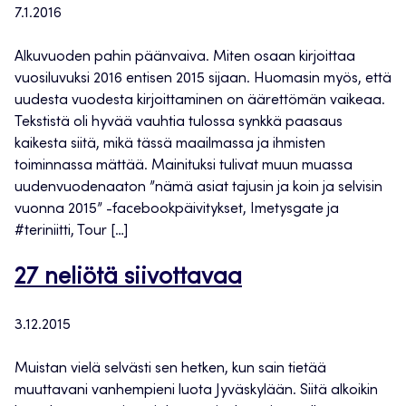
7.1.2016
Alkuvuoden pahin päänvaiva. Miten osaan kirjoittaa
vuosiluvuksi 2016 entisen 2015 sijaan. Huomasin myös, että
uudesta vuodesta kirjoittaminen on äärettömän vaikeaa.
Tekstistä oli hyvää vauhtia tulossa synkkä paasaus
kaikesta siitä, mikä tässä maailmassa ja ihmisten
toiminnassa mättää. Mainituksi tulivat muun muassa
uudenvuodenaaton ”nämä asiat tajusin ja koin ja selvisin
vuonna 2015” -facebookpäivitykset, Imetysgate ja
#teriniitti, Tour […]
27 neliötä siivottavaa
3.12.2015
Muistan vielä selvästi sen hetken, kun sain tietää
muuttavani vanhempieni luota Jyväskylään. Siitä alkoikin