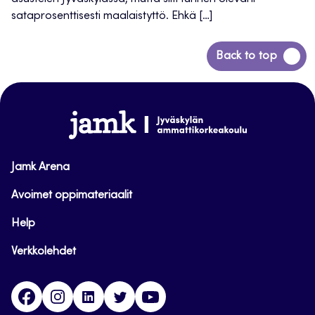
sataprosenttisesti maalaistyttö. Ehkä […]
Siirry
Back to top
takaisin
sivun
alkuun
www.jamk.fi
Jamk Arena
Avoimet oppimateriaalit
Help
Verkkolehdet
Facebook
Instagram
Linkedin
Twitter
YouTube