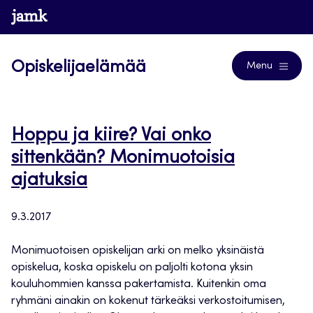
Siirry
www.jamk.fi
Blogs
suoraan
sisältöön
Opiskelijaelämää
Menu
Hoppu ja kiire? Vai onko
sittenkään? Monimuotoisia
ajatuksia
9.3.2017
Monimuotoisen opiskelijan arki on melko yksinäistä
opiskelua, koska opiskelu on paljolti kotona yksin
kouluhommien kanssa pakertamista. Kuitenkin oma
ryhmäni ainakin on kokenut tärkeäksi verkostoitumisen,