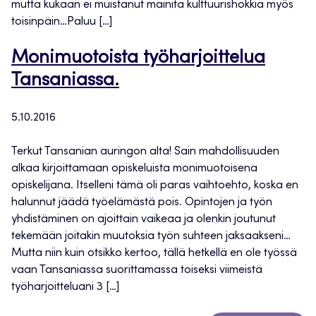
mutta kukaan ei muistanut mainita kulttuurishokkia myös
toisinpäin…Paluu […]
Monimuotoista työharjoittelua
Tansaniassa.
5.10.2016
Terkut Tansanian auringon alta! Sain mahdollisuuden
alkaa kirjoittamaan opiskeluista monimuotoisena
opiskelijana. Itselleni tämä oli paras vaihtoehto, koska en
halunnut jäädä työelämästä pois. Opintojen ja työn
yhdistäminen on ajoittain vaikeaa ja olenkin joutunut
tekemään joitakin muutoksia työn suhteen jaksaakseni…
Mutta niin kuin otsikko kertoo, tällä hetkellä en ole työssä
vaan Tansaniassa suorittamassa toiseksi viimeistä
työharjoitteluani 3 […]