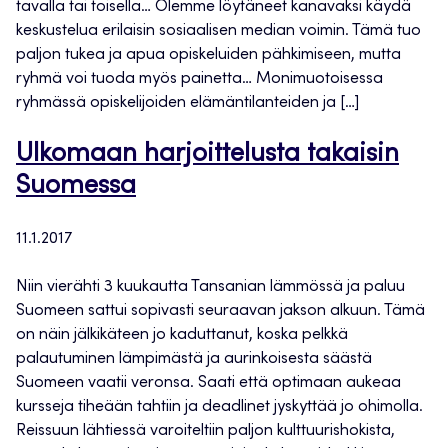
tavalla tai toisella… Olemme löytäneet kanavaksi käydä
keskustelua erilaisin sosiaalisen median voimin. Tämä tuo
paljon tukea ja apua opiskeluiden pähkimiseen, mutta
ryhmä voi tuoda myös painetta… Monimuotoisessa
ryhmässä opiskelijoiden elämäntilanteiden ja […]
Ulkomaan harjoittelusta takaisin
Suomessa
11.1.2017
Niin vierähti 3 kuukautta Tansanian lämmössä ja paluu
Suomeen sattui sopivasti seuraavan jakson alkuun. Tämä
on näin jälkikäteen jo kaduttanut, koska pelkkä
palautuminen lämpimästä ja aurinkoisesta säästä
Suomeen vaatii veronsa. Saati että optimaan aukeaa
kursseja tiheään tahtiin ja deadlinet jyskyttää jo ohimolla.
Reissuun lähtiessä varoiteltiin paljon kulttuurishokista,