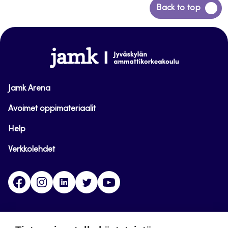
Siirry
Back to top
takaisin
sivun
alkuun
www.jamk.fi
Jamk Arena
Avoimet oppimateriaalit
Help
Verkkolehdet
Facebook
Instagram
Linkedin
Twitter
YouTube
Jamk blogs