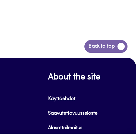
Siirry
Back to top
takaisin
sivun
alkuun
About the site
Käyttöehdot
Saavutettavuusseloste
Alasottoilmoitus