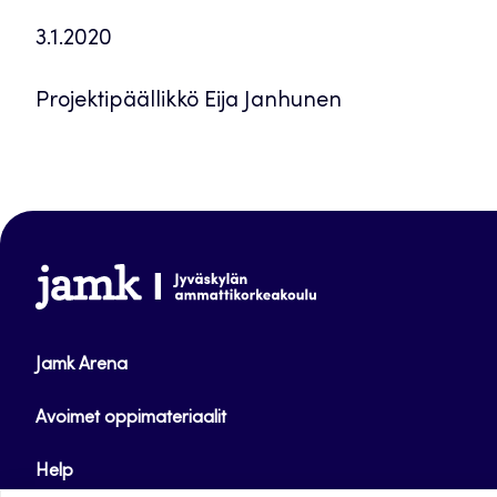
3.1.2020
Projektipäällikkö Eija Janhunen
www.jamk.fi
Jamk Arena
Avoimet oppimateriaalit
Help