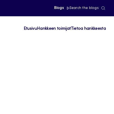
Blogs
Search the blogs
Etusivu
Hankkeen toimijat
Tietoa hankkeesta