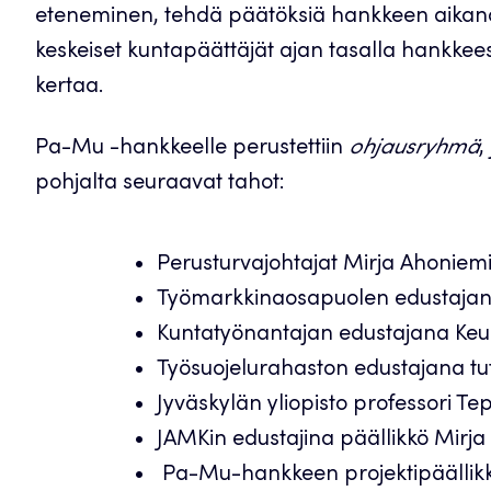
eteneminen, tehdä päätöksiä hankkeen aikana 
keskeiset kuntapäättäjät ajan tasalla hankkees
kertaa.
Pa-Mu -hankkeelle perustettiin
ohjausryhmä
,
pohjalta seuraavat tahot:
Perusturvajohtajat Mirja Ahoniemi
Työmarkkinaosapuolen edustajana 
Kuntatyönantajan edustajana Keuru
Työsuojelurahaston edustajana tu
Jyväskylän yliopisto professori Te
JAMKin edustajina päällikkö Mirja
Pa-Mu-hankkeen projektipäällikkö