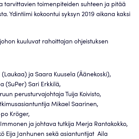
tarvittavien toimenpiteiden suhteen ja pitää
ta. Ydintiimi kokoontui syksyn 2019 aikana kaksi
 johon kuuluvat rahoittajan ohjeistuksen
 (Laukaa) ja Saara Kuusela (Äänekoski),
(SuPer) Sari Erkkilä,
un perusturvajohtaja Tuija Koivisto,
tkimusasiantuntija Mikael Saarinen,
ppo Kröger,
 Immonen ja johtava tutkija Merja Rantakokko,
 Eija Janhunen sekä asiantuntijat Aila