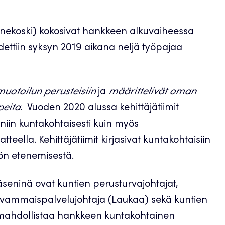
nekoski) kokosivat hankkeen alkuvaiheessa
idettiin syksyn 2019 aikana neljä työpajaa
uotoilun perusteisiin
ja
määrittelivät oman
peita
. Vuoden 2020 alussa kehittäjätiimit
 niin kuntakohtaisesti kuin myös
tteella. Kehittäjätiimit kirjasivat kuntakohtaisiin
yön etenemisestä.
äseninä ovat kuntien perusturvajohtajat,
 vammaispalvelujohtaja (Laukaa) sekä kuntien
n mahdollistaa hankkeen kuntakohtainen