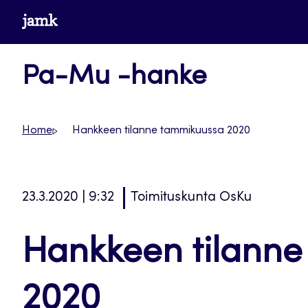
Siirry
www.jamk.fi
suoraan
sisältöön
Pa-Mu -hanke
Home
Hankkeen tilanne tammikuussa 2020
23.3.2020 | 9:32
Toimituskunta OsKu
Hankkeen tilann
2020