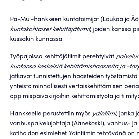
Pa-Mu -hankkeen kuntatoimijat (Laukaa ja Ää
kuntakohtaiset kehittäjätiimit
, joiden kanssa p
kussakin kunnassa.
Työpajoissa kehittäjätiimit perehtyivät
palvelum
kuntansa keskeisiä kehittämishaasteita ja -tar
jatkavat tunnistettujen haasteiden työstämistä
yhteistoiminnallisesti vertaiskehittämisen periaa
oppimispäiväkirjoihin kehittämistyötä ja tiimit
Hankkeelle perustettiin myös
ydintiimi,
jonka j
vanhuspalvelujohtaja (Äänekoski), vanhus- ja
kotihoidon esimiehet. Ydintiimin tehtävänä o