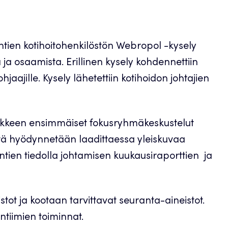
ntien kotihoitohenkilöstön Webropol -kysely
 ja osaamista. Erillinen kysely kohdennettiin
jaajille. Kysely lähetettiin kotihoidon johtajien
nkkeen ensimmäiset fokusryhmäkeskustelut
Näitä hyödynnetään laadittaessa yleiskuvaa
ntien tiedolla johtamisen kuukausiraporttien ja
ot ja kootaan tarvittavat seuranta-aineistot.
intiimien toiminnat.