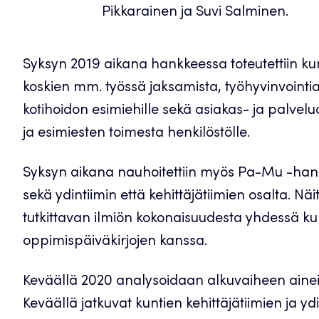
Pikkarainen ja Suvi Salminen.
Syksyn 2019 aikana hankkeessa toteutettiin ku
koskien mm. työssä jaksamista, työhyvinvointia
kotihoidon esimiehille sekä asiakas- ja palveluoh
ja esimiesten toimesta henkilöstölle.
Syksyn aikana nauhoitettiin myös Pa-Mu -ha
sekä ydintiimin että kehittäjätiimien osalta. 
tutkittavan ilmiön kokonaisuudesta yhdessä ku
oppimispäiväkirjojen kanssa.
Keväällä 2020 analysoidaan alkuvaiheen aineist
Keväällä jatkuvat kuntien kehittäjätiimien ja yd