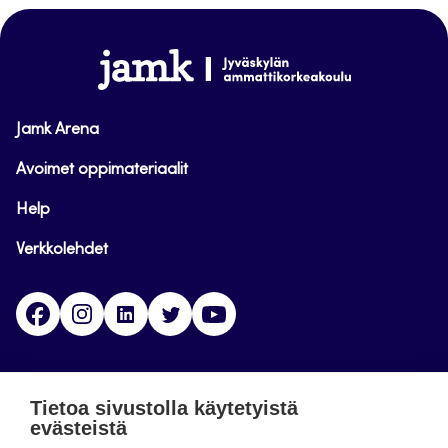
sivun
alkuun
www.jamk.fi
Jamk Arena
Avoimet oppimateriaalit
Help
Verkkolehdet
Facebook
Instagram
Linkedin
Twitter
YouTube
Jamk blogs
Tietoa sivustolla käytetyistä
evästeistä
Updating the blogs of the Jamk blog service has