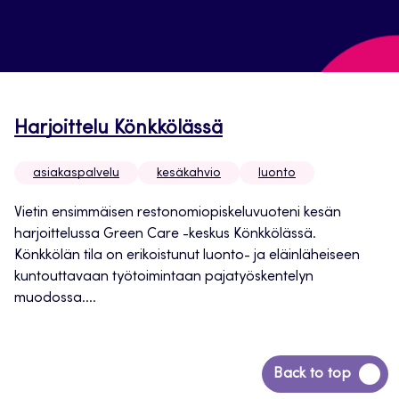
Harjoittelu Könkkölässä
asiakaspalvelu
kesäkahvio
luonto
Vietin ensimmäisen restonomiopiskeluvuoteni kesän
harjoittelussa Green Care -keskus Könkkölässä.
Könkkölän tila on erikoistunut luonto- ja eläinläheiseen
kuntouttavaan työtoimintaan pajatyöskentelyn
muodossa....
Siirry
Back to top
takaisin