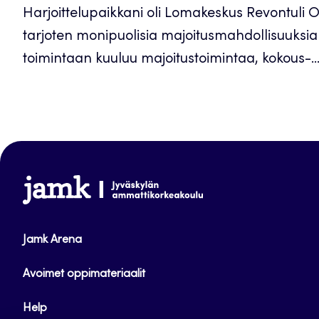
Harjoittelupaikkani oli Lomakeskus Revontuli O
tarjoten monipuolisia majoitusmahdollisuuksia
toimintaan kuuluu majoitustoimintaa, kokous-..
www.jamk.fi
Jamk Arena
Avoimet oppimateriaalit
Help