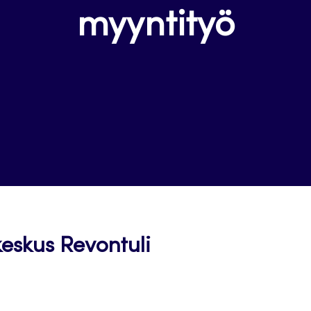
myyntityö
eskus Revontuli