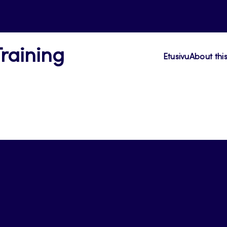
Training
Etusivu
About thi