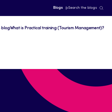
Blogs
Search the blogs
s blog
What is Practical training (Tourism Management)?