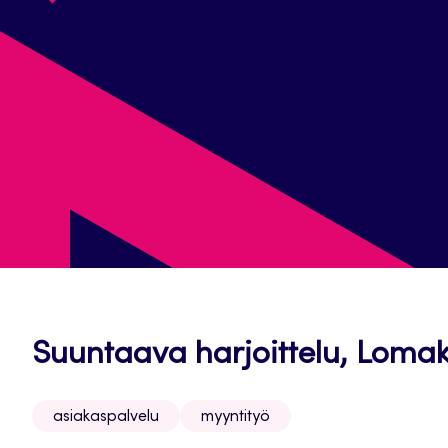
Suuntaava harjoittelu, Lomak
asiakaspalvelu
myyntityö