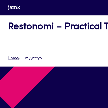
Siirry
www.jamk.fi
suoraan
sisältöön
Restonomi – Practical 
Home
myyntityö