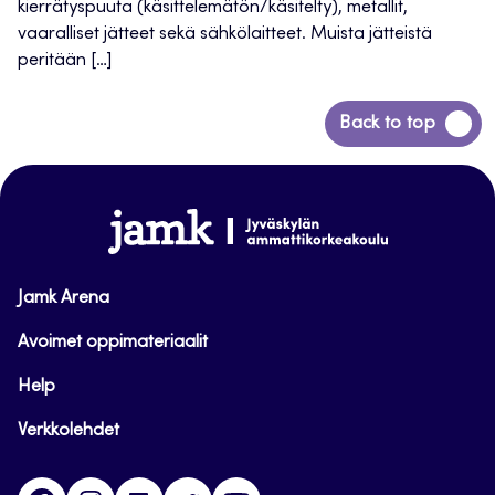
kierrätyspuuta (käsittelemätön/käsitelty), metallit,
vaaralliset jätteet sekä sähkölaitteet. Muista jätteistä
peritään […]
Siirry
Back to top
takaisin
sivun
alkuun
www.jamk.fi
Jamk Arena
Avoimet oppimateriaalit
Help
Verkkolehdet
Facebook
Instagram
Linkedin
Twitter
YouTube