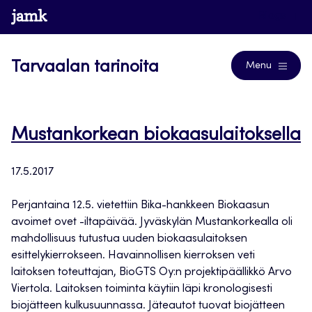
Siirry
www.jamk.fi
Blogs
suoraan
sisältöön
Tarvaalan tarinoita
Menu
Mustankorkean biokaasulaitoksella
17.5.2017
Perjantaina 12.5. vietettiin Bika-hankkeen Biokaasun
avoimet ovet -iltapäivää. Jyväskylän Mustankorkealla oli
mahdollisuus tutustua uuden biokaasulaitoksen
esittelykierrokseen. Havainnollisen kierroksen veti
laitoksen toteuttajan, BioGTS Oy:n projektipäällikkö Arvo
Viertola. Laitoksen toiminta käytiin läpi kronologisesti
biojätteen kulkusuunnassa. Jäteautot tuovat biojätteen