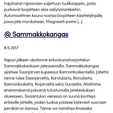
hajuhaitat rajaavaan suljettuun tuulikaappiin, josta
purkavat biojätteen alas säilytystankkeihin.
Automaattinen koura nostaa biojätteen käsittelylinjalle,
jossa jäte murskataan. Magneetti poimii […]
@ Sammakkokangas
8.5.2017
Vapun jälkeen aloitimme erikoistumisharjoittelun
Sammakkokankaan jäteasemalla. Sammakkokangas
sijaitsee Saarijärven kupeessa Kannonkoskentiellä. Jätettä
tänne tulee Saarijärveltä, Karstulasta, Kinnulasta,
Kannonkoskelta, Kivijärveltä sekä Uuraisilta. Aloitimme
ensimmäisenä päivänä tutustumalla jätekeskuksen
alueeseen. Sisääntulon vieressä on suuria kontteja
erilaisille jätteille, joiden luokse pääsee kätevästi suoraan
peräkärryn kanssa. Tänne voi toimittaa ilmaiseksi