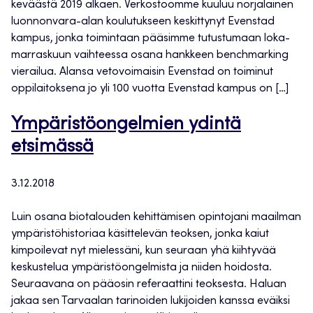
keväästä 2019 alkaen. Verkostoomme kuuluu norjalainen
luonnonvara-alan koulutukseen keskittynyt Evenstad
kampus, jonka toimintaan pääsimme tutustumaan loka-
marraskuun vaihteessa osana hankkeen benchmarking
vierailua. Alansa vetovoimaisin Evenstad on toiminut
oppilaitoksena jo yli 100 vuotta Evenstad kampus on […]
Ympäristöongelmien ydintä
etsimässä
3.12.2018
Luin osana biotalouden kehittämisen opintojani maailman
ympäristöhistoriaa käsittelevän teoksen, jonka kaiut
kimpoilevat nyt mielessäni, kun seuraan yhä kiihtyvää
keskustelua ympäristöongelmista ja niiden hoidosta.
Seuraavana on pääosin referaattini teoksesta. Haluan
jakaa sen Tarvaalan tarinoiden lukijoiden kanssa eväiksi