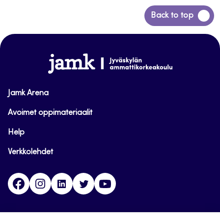
Siirry
Back to top
takaisin
sivun
alkuun
www.jamk.fi
Jamk Arena
Avoimet oppimateriaalit
Help
Verkkolehdet
Facebook
Instagram
Linkedin
Twitter
YouTube