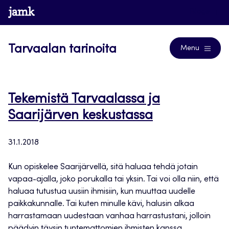
Siirry
www.jamk.fi
Blogs
suoraan
sisältöön
Tarvaalan tarinoita
Menu
Tekemistä Tarvaalassa ja
Saarijärven keskustassa
31.1.2018
Kun opiskelee Saarijärvellä, sitä haluaa tehdä jotain
vapaa-ajalla, joko porukalla tai yksin. Tai voi olla niin, että
haluaa tutustua uusiin ihmisiin, kun muuttaa uudelle
paikkakunnalle. Tai kuten minulle kävi, halusin alkaa
harrastamaan uudestaan vanhaa harrastustani, jolloin
päädyin täysin tuntemattomien ihmisten kanssa