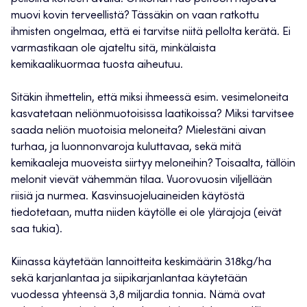
muovi kovin terveellistä? Tässäkin on vaan ratkottu
ihmisten ongelmaa, että ei tarvitse niitä pellolta kerätä. Ei
varmastikaan ole ajateltu sitä, minkälaista
kemikaalikuormaa tuosta aiheutuu.
Sitäkin ihmettelin, että miksi ihmeessä esim. vesimeloneita
kasvatetaan neliönmuotoisissa laatikoissa? Miksi tarvitsee
saada neliön muotoisia meloneita? Mielestäni aivan
turhaa, ja luonnonvaroja kuluttavaa, sekä mitä
kemikaaleja muoveista siirtyy meloneihin? Toisaalta, tällöin
melonit vievät vähemmän tilaa. Vuorovuosin viljellään
riisiä ja nurmea. Kasvinsuojeluaineiden käytöstä
tiedotetaan, mutta niiden käytölle ei ole ylärajoja (eivät
saa tukia).
Kiinassa käytetään lannoitteita keskimäärin 318kg/ha
sekä karjanlantaa ja siipikarjanlantaa käytetään
vuodessa yhteensä 3,8 miljardia tonnia. Nämä ovat