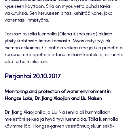
kyseiseen käyttöön. Sillä on myös vettä puhdistavia
vaikutuksia. Sen keruuseen pitäisi kehittää kone, joka
vähentäisi ihmistyötä.
Torstain toisella luennolla (Olena Kishckenko) oli liian
yksityiskohtaista tietoa kemiasta. Myös esitystyyli oli
hieman erikoinen. Oli erittäin vaikea aihe ja kun puhetta ei
kuulunut eikä opettaja ottanut mitään kontaktia, oli luento
aika turha mielestäni.
Perjantai 20.10.2017
Monitoring and protection of water environment in
Hongze Lake, Dr. Jiang Xiaojian and Liu Naisen
Dr. Jiang Xiaojianilla ja Liu Naisenilla oli kummallakin
mielestäni selkeä ja hyvä tyyli luennoida. Tällä luennolla
kävimme läpi Hongze-järven vesistönsuojeluun sekä-