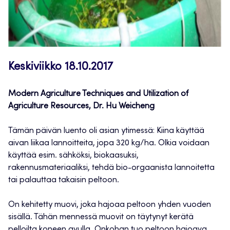
Keskiviikko 18.10.2017
Modern Agriculture Techniques and Utilization of
Agriculture Resources, Dr. Hu Weicheng
Tämän päivän luento oli asian ytimessä: Kiina käyttää
aivan liikaa lannoitteita, jopa 320 kg/ha. Olkia voidaan
käyttää esim. sähköksi, biokaasuksi,
rakennusmateriaaliksi, tehdä bio-orgaanista lannoitetta
tai palauttaa takaisin peltoon.
On kehitetty muovi, joka hajoaa peltoon yhden vuoden
sisällä. Tähän mennessä muovit on täytynyt kerätä
pelloilta koneen avulla. Onkohan tuo peltoon hajoava