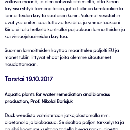
valtavia määriä, ja olen vahvasti sitä mieltä, että Kiinan
täytyisi ryhtyä toimenpiteisiin, jotta liiallinen kemikaalien la
lannoitteiden käyttö saataisiin kuriin. Valumat vesistöihin
ovat yksi eniten saastuttavia tekijöitä, ja ymmärtääkseni
Kiina ei tällä hetkellä kontrolloi paljoakaan lannoitteiden ja
kasvinsuojeluaineiden käyttöä.
Suomen lannoitteiden käyttöä määrittelee paljolti EU ja
monet tukiin liittyvät ehdot joita olemme sitoutuneet
noudattamaan.
Torstai 19.10.2017
Aquatic plants for water remediation and biomass
production, Prof. Nikolai Borisjuk
Duck weedistä valmistetaan jatkojalostamalla mm.
bioetanolia ja biokaasua. Se sisältää paljon tärkkelystä ja
on siksi koostumukseltaan todella hyvää raaka-ainetta