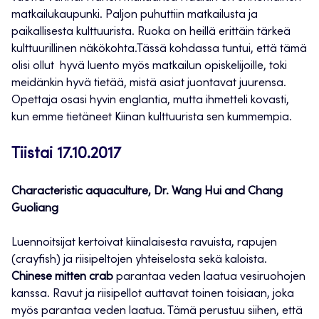
matkailukaupunki. Paljon puhuttiin matkailusta ja
paikallisesta kulttuurista. Ruoka on heillä erittäin tärkeä
kulttuurillinen näkökohta.Tässä kohdassa tuntui, että tämä
olisi ollut hyvä luento myös matkailun opiskelijoille, toki
meidänkin hyvä tietää, mistä asiat juontavat juurensa.
Opettaja osasi hyvin englantia, mutta ihmetteli kovasti,
kun emme tietäneet Kiinan kulttuurista sen kummempia.
Tiistai 17.10.2017
Characteristic aquaculture, Dr. Wang Hui and Chang
Guoliang
Luennoitsijat kertoivat kiinalaisesta ravuista, rapujen
(crayfish) ja riisipeltojen yhteiselosta sekä kaloista.
Chinese mitten crab
parantaa veden laatua vesiruohojen
kanssa. Ravut ja riisipellot auttavat toinen toisiaan, joka
myös parantaa veden laatua. Tämä perustuu siihen, että