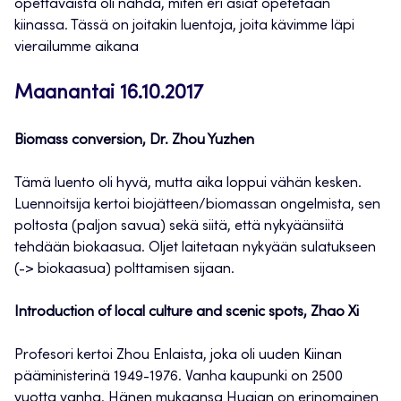
opettavaista oli nähdä, miten eri asiat opetetaan
kiinassa. Tässä on joitakin luentoja, joita kävimme läpi
vierailumme aikana
Maanantai 16.10.2017
Biomass conversion, Dr. Zhou Yuzhen
Tämä luento oli hyvä, mutta aika loppui vähän kesken.
Luennoitsija kertoi biojätteen/biomassan ongelmista, sen
poltosta (paljon savua) sekä siitä, että nykyäänsiitä
tehdään biokaasua. Oljet laitetaan nykyään sulatukseen
(-> biokaasua) polttamisen sijaan.
Introduction of local culture and scenic spots, Zhao Xi
Profesori kertoi Zhou Enlaista, joka oli uuden Kiinan
pääministerinä 1949-1976. Vanha kaupunki on 2500
vuotta vanha. Hänen mukaansa Huaian on erinomainen