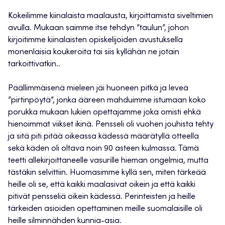
Kokeilimme kiinalaista maalausta, kirjoittamista siveltimien
avulla. Mukaan saimme itse tehdyn ”taulun”, johon
kirjoitimme kiinalaisten opiskelijoiden avustuksella
monenlaisia koukeroita tai siis kyllähän ne jotain
tarkoittivatkin..
Päällimmäisenä mieleen jäi huoneen pitkä ja leveä
”pirtinpöytä”, jonka ääreen mahduimme istumaan koko
porukka mukaan lukien opettajamme joka omisti ehkä
hienoimmat viikset ikinä. Pensseli oli vuohen jouhista tehty
ja sitä piti pitää oikeassa kädessä määrätyllä otteella
sekä käden oli oltava noin 90 asteen kulmassa. Tämä
teetti allekirjoittaneelle vasurille hieman ongelmia, mutta
tästäkin selvittiin. Huomasimme kyllä sen, miten tärkeää
heille oli se, että kaikki maalasivat oikein ja että kaikki
pitivät pensseliä oikein kädessä. Perinteisten ja heille
tärkeiden asioiden opettaminen meille suomalaisille oli
heille silminnähden kunnia-asia.