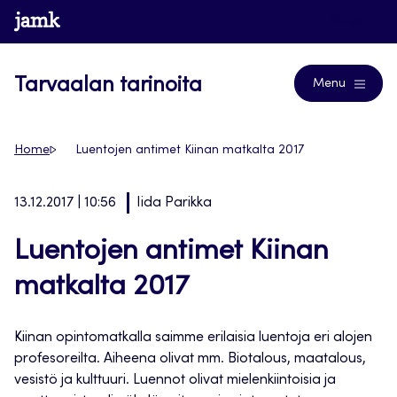
Siirry
www.jamk.fi
Blogs
suoraan
sisältöön
Tarvaalan tarinoita
Menu
Home
Luentojen antimet Kiinan matkalta 2017
13.12.2017 | 10:56
Iida Parikka
Luentojen antimet Kiinan
matkalta 2017
Kiinan opintomatkalla saimme erilaisia luentoja eri alojen
profesoreilta. Aiheena olivat mm. Biotalous, maatalous,
vesistö ja kulttuuri. Luennot olivat mielenkiintoisia ja