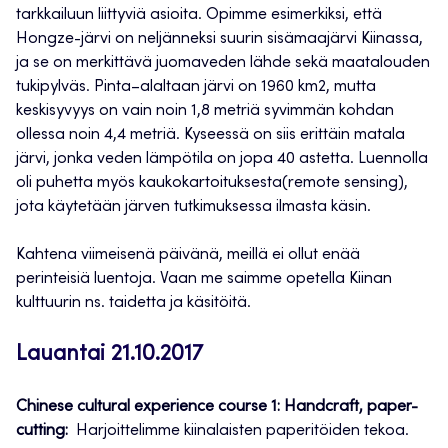
tarkkailuun liittyviä asioita. Opimme esimerkiksi, että
Hongze-järvi on neljänneksi suurin sisämaajärvi Kiinassa,
ja se on merkittävä juomaveden lähde sekä maatalouden
tukipylväs. Pinta–alaltaan järvi on 1960 km2, mutta
keskisyvyys on vain noin 1,8 metriä syvimmän kohdan
ollessa noin 4,4 metriä. Kyseessä on siis erittäin matala
järvi, jonka veden lämpötila on jopa 40 astetta. Luennolla
oli puhetta myös kaukokartoituksesta(remote sensing),
jota käytetään järven tutkimuksessa ilmasta käsin.
Kahtena viimeisenä päivänä, meillä ei ollut enää
perinteisiä luentoja. Vaan me saimme opetella Kiinan
kulttuurin ns. taidetta ja käsitöitä.
Lauantai 21.10.2017
Chinese cultural experience course 1: Handcraft, paper-
cutting:
Harjoittelimme kiinalaisten paperitöiden tekoa.