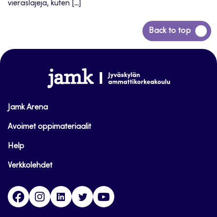
vieraslajeja, kuten […]
Siirry
Back to top
takaisin
sivun
alkuun
www.jamk.fi
Jamk Arena
Avoimet oppimateriaalit
Help
Verkkolehdet
Facebook
Instagram
Linkedin
Twitter
YouTube