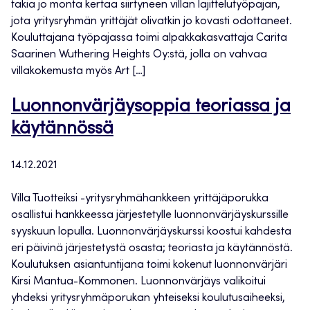
takia jo monta kertaa siirtyneen villan lajittelutyöpajan,
jota yritysryhmän yrittäjät olivatkin jo kovasti odottaneet.
Kouluttajana työpajassa toimi alpakkakasvattaja Carita
Saarinen Wuthering Heights Oy:stä, jolla on vahvaa
villakokemusta myös Art […]
Luonnonvärjäysoppia teoriassa ja
käytännössä
14.12.2021
Villa Tuotteiksi -yritysryhmähankkeen yrittäjäporukka
osallistui hankkeessa järjestetylle luonnonvärjäyskurssille
syyskuun lopulla. Luonnonvärjäyskurssi koostui kahdesta
eri päivinä järjestetystä osasta; teoriasta ja käytännöstä.
Koulutuksen asiantuntijana toimi kokenut luonnonvärjäri
Kirsi Mantua-Kommonen. Luonnonvärjäys valikoitui
yhdeksi yritysryhmäporukan yhteiseksi koulutusaiheeksi,