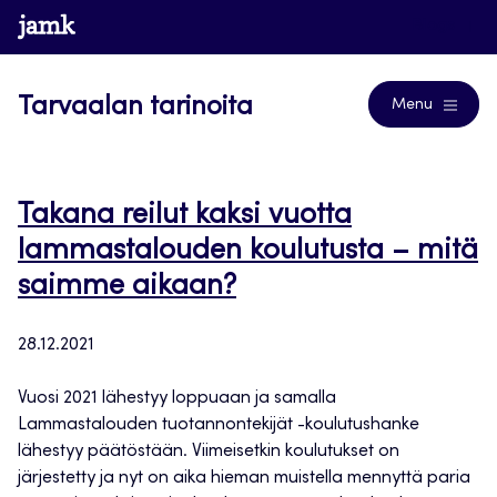
Siirry
www.jamk.fi
Blogs
suoraan
sisältöön
Tarvaalan tarinoita
Menu
Takana reilut kaksi vuotta
lammastalouden koulutusta – mitä
saimme aikaan?
28.12.2021
Vuosi 2021 lähestyy loppuaan ja samalla
Lammastalouden tuotannontekijät -koulutushanke
lähestyy päätöstään. Viimeisetkin koulutukset on
järjestetty ja nyt on aika hieman muistella mennyttä paria