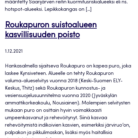
määritetty Saarijärven reitin kuormitusriskialueeksi eli ns.
hotspot-alueeksi. Lepikkokangas on […]
Roukapuron suistoalueen
kasvillisuuden poisto
1.12.2021
Hankasalmella sijaitseva Roukapuro on kapea puro, joka
laskee Kynsiveteen. Alueelle on tehty Roukapuron
valuma-alueselvitys vuonna 2018 (Keski-Suomen ELY-
Keskus, Thitz) sekä Roukapuron kunnostus- ja
vesiensuojelusuunnitelma vuonna 2020 (Jyväskylän
ammattikorkeakoulu, Nousiainen). Molempien selvitysten
mukaan puro on osittain hyvin voimakkaasti
umpeenkasvanut ja rehevöitynyt. Siinä kasvaa
rehevöitymistä indikoivien kasvien, esimerkiksi järviruo’on,
palpakon ja pikkulimaskan, lisäksi myös haitallisia