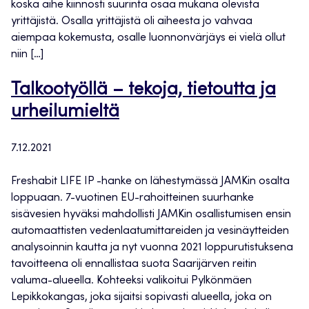
koska aihe kiinnosti suurinta osaa mukana olevista
yrittäjistä. Osalla yrittäjistä oli aiheesta jo vahvaa
aiempaa kokemusta, osalle luonnonvärjäys ei vielä ollut
niin […]
Talkootyöllä – tekoja, tietoutta ja
urheilumieltä
7.12.2021
Freshabit LIFE IP -hanke on lähestymässä JAMKin osalta
loppuaan. 7-vuotinen EU-rahoitteinen suurhanke
sisävesien hyväksi mahdollisti JAMKin osallistumisen ensin
automaattisten vedenlaatumittareiden ja vesinäytteiden
analysoinnin kautta ja nyt vuonna 2021 loppurutistuksena
tavoitteena oli ennallistaa suota Saarijärven reitin
valuma-alueella. Kohteeksi valikoitui Pylkönmäen
Lepikkokangas, joka sijaitsi sopivasti alueella, joka on