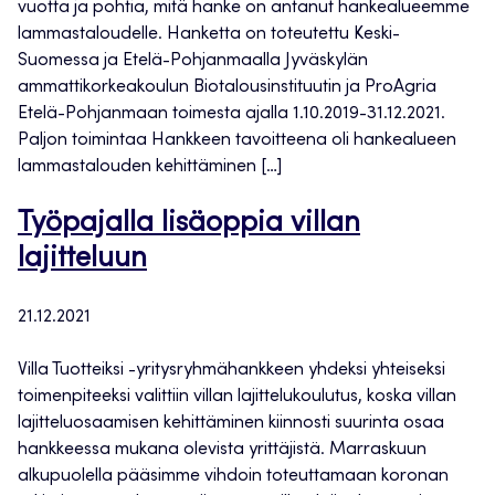
vuotta ja pohtia, mitä hanke on antanut hankealueemme
lammastaloudelle. Hanketta on toteutettu Keski-
Suomessa ja Etelä-Pohjanmaalla Jyväskylän
ammattikorkeakoulun Biotalousinstituutin ja ProAgria
Etelä-Pohjanmaan toimesta ajalla 1.10.2019-31.12.2021.
Paljon toimintaa Hankkeen tavoitteena oli hankealueen
lammastalouden kehittäminen […]
Työpajalla lisäoppia villan
lajitteluun
21.12.2021
Villa Tuotteiksi -yritysryhmähankkeen yhdeksi yhteiseksi
toimenpiteeksi valittiin villan lajittelukoulutus, koska villan
lajitteluosaamisen kehittäminen kiinnosti suurinta osaa
hankkeessa mukana olevista yrittäjistä. Marraskuun
alkupuolella pääsimme vihdoin toteuttamaan koronan