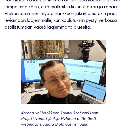
Koulutuksiin osallistuminenkin oli helppoa kotoa tai vaikka
lampolasta käsin, eikä matkoihin kulunut aikaa ja rahaa.
Etäkouluttamisen myötä hankkeen jakama tietokin pääsi
leviämään laajemmalle, kun koulutuksiin pystyi verkossa
osallistumaan väkeä laajemmalta alueelta.
Korona vei hankkeen koulutukset verkkoon.
Projektityöntekijä Aija Hytönen pitämässä
webinaaristudiota Biotalousinstituutin