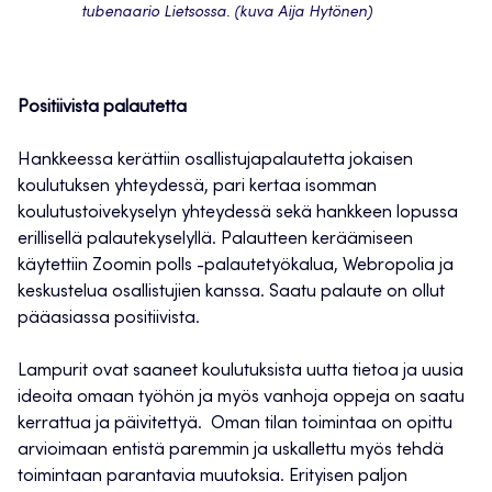
tubenaario Lietsossa. (kuva Aija Hytönen)
Positiivista palautetta
Hankkeessa kerättiin osallistujapalautetta jokaisen
koulutuksen yhteydessä, pari kertaa isomman
koulutustoivekyselyn yhteydessä sekä hankkeen lopussa
erillisellä palautekyselyllä. Palautteen keräämiseen
käytettiin Zoomin polls -palautetyökalua, Webropolia ja
keskustelua osallistujien kanssa. Saatu palaute on ollut
pääasiassa positiivista.
Lampurit ovat saaneet koulutuksista uutta tietoa ja uusia
ideoita omaan työhön ja myös vanhoja oppeja on saatu
kerrattua ja päivitettyä. Oman tilan toimintaa on opittu
arvioimaan entistä paremmin ja uskallettu myös tehdä
toimintaan parantavia muutoksia. Erityisen paljon