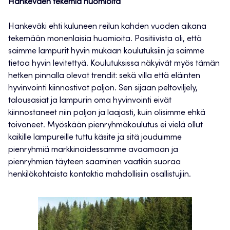
Hankeväen tekemiä huomioita
Hankeväki ehti kuluneen reilun kahden vuoden aikana
tekemään monenlaisia huomioita. Positiivista oli, että
saimme lampurit hyvin mukaan koulutuksiin ja saimme
tietoa hyvin levitettyä. Koulutuksissa näkyivät myös tämän
hetken pinnalla olevat trendit: sekä villa että eläinten
hyvinvointi kiinnostivat paljon. Sen sijaan peltoviljely,
talousasiat ja lampurin oma hyvinvointi eivät
kiinnostaneet niin paljon ja laajasti, kuin olisimme ehkä
toivoneet. Myöskään pienryhmäkoulutus ei vielä ollut
kaikille lampureille tuttu käsite ja sitä jouduimme
pienryhmiä markkinoidessamme avaamaan ja
pienryhmien täyteen saaminen vaatikin suoraa
henkilökohtaista kontaktia mahdollisiin osallistujiin.