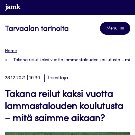
Siirry
www.jamk.fi
Blogs
suoraan
sisältöön
Tarvaalan tarinoita
Menu
Home
Takana reilut kaksi vuotta lammastalouden koulutusta – mit
28.12.2021 | 10:30
Toimittaja
Takana reilut kaksi vuotta
lammastalouden koulutusta
– mitä saimme aikaan?