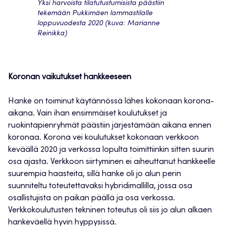
Yksi harvoista tilatutustumisista päästiin
tekemään Pukkimäen lammastilalle
loppuvuodesta 2020 (kuva: Marianne
Reinikka)
Koronan vaikutukset hankkeeseen
Hanke on toiminut käytännössä lähes kokonaan korona-
aikana. Vain ihan ensimmäiset koulutukset ja
ruokintapienryhmät päästiin järjestämään aikana ennen
koronaa. Korona vei koulutukset kokonaan verkkoon
keväällä 2020 ja verkossa lopulta toimittiinkin sitten suurin
osa ajasta. Verkkoon siirtyminen ei aiheuttanut hankkeelle
suurempia haasteita, sillä hanke oli jo alun perin
suunniteltu toteutettavaksi hybridimallilla, jossa osa
osallistujista on paikan päällä ja osa verkossa.
Verkkokoulutusten tekninen toteutus oli siis jo alun alkaen
hankeväellä hyvin hyppysissä.