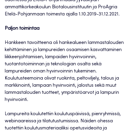
Suomessa ja Etelä-Pohjanmaalla Jyväskylän
ammattikorkeakoulun Biotalousinstituutin ja ProAgria
Etelä-Pohjanmaan toimesta ajalla 1.10.2019-31.12.2021.
Paljon toimintaa
Hankkeen tavoitteena oli hankealueen lammastalouden
kehittäminen ja lampureiden osaamisen kasvattaminen
liikkeenjohtamisen, lampaiden hyvinvoinnin,
tuotantotoiminnan ja teknologian osalta sekä
lampureiden oman hyvinvoinnin tukeminen.
Koulutusteemoina olivat ruokinta, peltoviljely, talous ja
markkinointi, lampaan hyvinvointi, jalostus sekä muut
lammastalouden tuotteet, ympäristöarvot ja lampurin
hyvinvointi.
Lampureita koulutettiin koulutuspäivissä, pienryhmissä,
webinaareissa ja tilatutustumisissa. Näiden ohessa
tuotettiin koulutusmateriaaliksi opetusvideoita ja