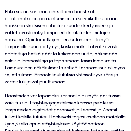
Ehkä suurin koronan aiheuttama haaste oli
opintomatkojen peruuntuminen, mikä vaikutti suoraan
hankkeen yksityisen rahoitusosuuden kertymiseen ja
valitettavasti näkyi lampureille koulutusten hintojen
nousuna. Opintomatkojen peruuntuminen oli myös
lampureille suuri pettymys, koska matkat olivat kovasti
odotettuja hetkiä päästä kokemaan uutta, näkemään
erilaisia lammastiloja ja tapaamaan toisia lampureita.
Lampureiden näkökulmasta selkeä koronamiinus oli myös
se, että ilman läsnäolokoulutuksia yhteisöllisyys kärsi ja
vertaistuki jäivät puuttumaan.
Haasteiden vastapainoksi koronalla oli myös positiivisia
vaikutuksia. Etäyhteysjärjestelmien kanssa pelatessa
lampureiden digitaidot paranivat ja Teamsit ja Zoomit
tulivat kaikille tutuiksi. Hankeväki tarjosi osaltaan matalalla
kynnyksellä apua etäyhteyksien käyttöönottoon.