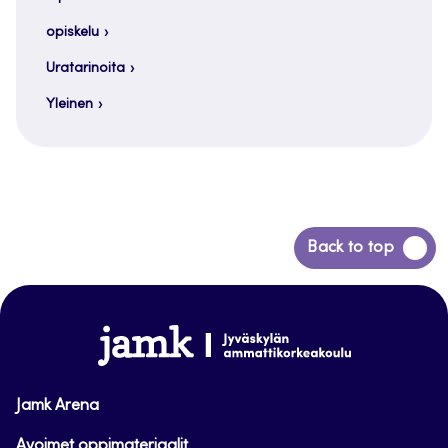
opiskelu
Uratarinoita
Yleinen
Siirry
Back to top
takaisin
sivun
alkuun
www.jamk.fi
Jamk Arena
Avoimet oppimateriaalit