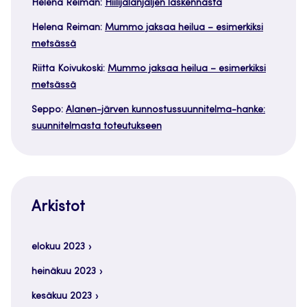
Helena Reiman
:
Hiilijalanjäljen laskennasta
Helena Reiman
:
Mummo jaksaa heilua – esimerkiksi
metsässä
Riitta Koivukoski
:
Mummo jaksaa heilua – esimerkiksi
metsässä
Seppo
:
Alanen-järven kunnostussuunnitelma-hanke:
suunnitelmasta toteutukseen
Arkistot
elokuu 2023
heinäkuu 2023
kesäkuu 2023