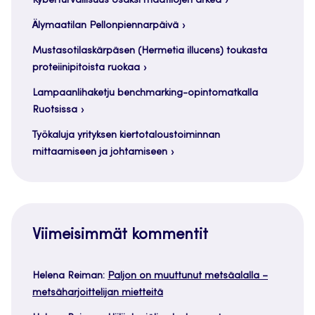
Kyberturvallisuus osaksi maatilojen arkea
Älymaatilan Pellonpiennarpäivä
Mustasotilaskärpäsen (Hermetia illucens) toukasta
proteiinipitoista ruokaa
Lampaanlihaketju benchmarking-opintomatkalla
Ruotsissa
Työkaluja yrityksen kiertotaloustoiminnan
mittaamiseen ja johtamiseen
Viimeisimmät kommentit
Helena Reiman
:
Paljon on muuttunut metsäalalla –
metsäharjoittelijan mietteitä