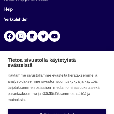
Help
Verkkolehdet
Facebook
Instagram
Linkedin
Twitter
YouTube
Jamk blogs
Tietoa sivustolla käytetyistä
evästeistä
Jamkin blogipalvelu. Blogien päivittäminen on
Käytämme sivustollamme evästeitä kerätäksemme ja
päättynyt 11.9.2023.
analysoidaksemme sivuston suorituskykyä ja käyttöä,
tarjotaksemme sosiaalisen median ominaisuuksia sekä
About the site
parantaaksemme ja räätälöidäksemme sisältöä ja
mainoksia.
Käyttöehdot
Saavutettavuusseloste