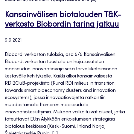
Kansainvälisen biotalouden T&K-
verkosto Biobordin tarina jatkuu
9.9.2021
Biobord-verkoston tuloksia, osa 5/5 Kansainvälisen
Biobord-verkoston taustalla on haja-asutetun
maaseudun innovaatiovaje sekä tarve liiketoiminnan
kestävälle kehitykselle. Kaikki alkoi kansainvälisestä
RDI2CluB-projektista (Rural RDI milieus in transition
towards smart bioeconomy clusters and innovation
ecosystems), jossa innovaatiovajetta ratkaistiin
muodostamalla Itämeren maaseudulle
innovaatiokeskittymiä. Mukaan valikoituivat alueet, jotka
toteuttavat EU:n Älykkään erikoistumisen strategiaa
biotalous keskiössä (Keski-Suomi, Inland Norja,
Świętokrzyskie Puola, […]