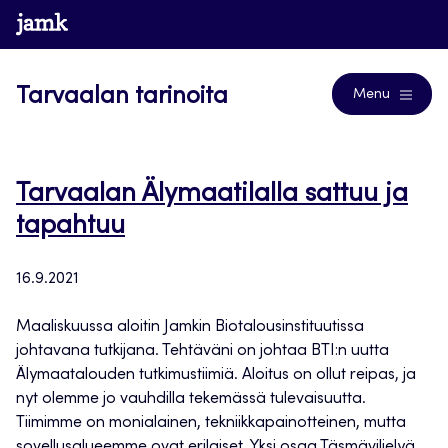
Siirry
www.jamk.fi
Blogs
suoraan
sisältöön
Tarvaalan tarinoita
Menu
Tarvaalan Älymaatilalla sattuu ja
tapahtuu
16.9.2021
Maaliskuussa aloitin Jamkin Biotalousinstituutissa
johtavana tutkijana. Tehtäväni on johtaa BTI:n uutta
Älymaatalouden tutkimustiimiä. Aloitus on ollut reipas, ja
nyt olemme jo vauhdilla tekemässä tulevaisuutta.
Tiimimme on monialainen, tekniikkapainotteinen, mutta
sovellusalueemme ovat erilaiset. Yksi osaa Täsmäviljelyä,