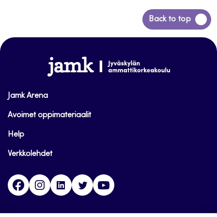
Siirry
Back to top
takaisin
sivun
alkuun
www.jamk.fi
Jamk Arena
Avoimet oppimateriaalit
Help
Verkkolehdet
Facebook
Instagram
Linkedin
Twitter
YouTube