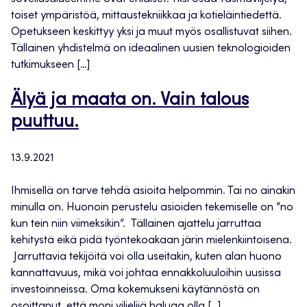
toiset ympäristöä, mittaustekniikkaa ja kotieläintiedettä.
Opetukseen keskittyy yksi ja muut myös osallistuvat siihen.
Tällainen yhdistelmä on ideaalinen uusien teknologioiden
tutkimukseen […]
Älyä ja maata on. Vain talous
puuttuu.
13.9.2021
Ihmisellä on tarve tehdä asioita helpommin. Tai no ainakin
minulla on. Huonoin perustelu asioiden tekemiselle on ”no
kun tein niin viimeksikin”. Tällainen ajattelu jarruttaa
kehitystä eikä pidä työntekoakaan järin mielenkiintoisena.
Jarruttavia tekijöitä voi olla useitakin, kuten alan huono
kannattavuus, mikä voi johtaa ennakkoluuloihin uusissa
investoinneissa. Oma kokemukseni käytännöstä on
osoittanut, että moni viljelijä haluaa olla […]