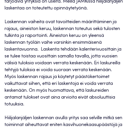
tarjoavia yrityksiä on useita. Meillä JAMKissa hiilijalanjäljen
laskentaa on toteutettu opinnäytetyönä.
Laskennan vaiheita ovat tavoitteiden määrittäminen ja
rajaus, aineiston keruu, laskennan toteutus sekä tulosten
tulkinta ja raportointi. Aineiston keruu on yleensä
laskennan työläin vaihe varsinkin ensimmäisenä
laskentavuonna. Laskenta tehdään kalenterivuosittain ja
se tulee toistaa vuosittain samalla tavalla, jotta vuosien
välisiä tuloksia voidaan verrata keskenään. Eri laskureilla
tehtyjä tuloksia ei voida suoraan verrata keskenään.
Myös laskennan rajaus ja käytetyt päästökertoimet
vaikuttavat siihen, että eri laskentoja ei voida verrata
keskenään. On myös huomattava, että laskureiden
antamat tulokset ovat aina arvioita eivät absoluuttisia
totuuksia.
Hiilijalanjäljen laskennan avulla yritys saa selville mitkä sen
toiminnat aiheuttavat eniten kasvihuonekaasupäästöjä ja