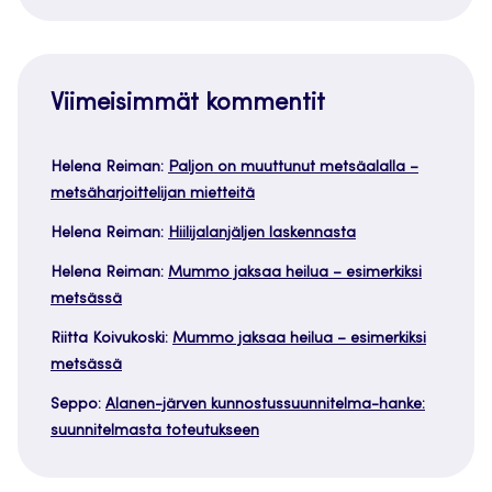
Viimeisimmät kommentit
Helena Reiman
:
Paljon on muuttunut metsäalalla –
metsäharjoittelijan mietteitä
Helena Reiman
:
Hiilijalanjäljen laskennasta
Helena Reiman
:
Mummo jaksaa heilua – esimerkiksi
metsässä
Riitta Koivukoski
:
Mummo jaksaa heilua – esimerkiksi
metsässä
Seppo
:
Alanen-järven kunnostussuunnitelma-hanke:
suunnitelmasta toteutukseen