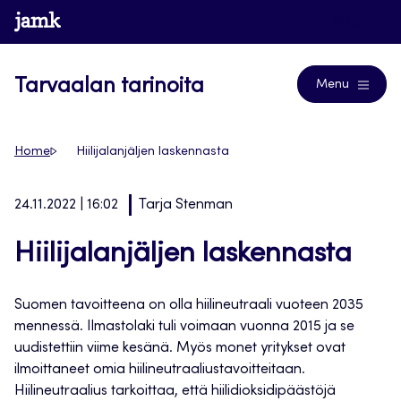
Siirry
www.jamk.fi
Blogs
suoraan
sisältöön
Tarvaalan tarinoita
Menu
Home
Hiilijalanjäljen laskennasta
24.11.2022 | 16:02
Tarja Stenman
Hiilijalanjäljen laskennasta
Suomen tavoitteena on olla hiilineutraali vuoteen 2035
mennessä. Ilmastolaki tuli voimaan vuonna 2015 ja se
uudistettiin viime kesänä. Myös monet yritykset ovat
ilmoittaneet omia hiilineutraaliustavoitteitaan.
Hiilineutraalius tarkoittaa, että hiilidioksidipäästöjä