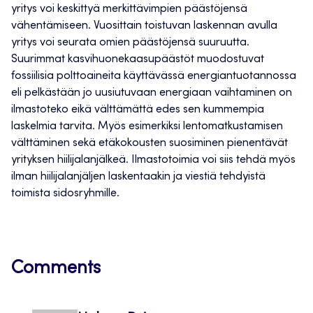
yritys voi keskittyä merkittävimpien päästöjensä
vähentämiseen. Vuosittain toistuvan laskennan avulla
yritys voi seurata omien päästöjensä suuruutta.
Suurimmat kasvihuonekaasupäästöt muodostuvat
fossiilisia polttoaineita käyttävässä energiantuotannossa
eli pelkästään jo uusiutuvaan energiaan vaihtaminen on
ilmastoteko eikä välttämättä edes sen kummempia
laskelmia tarvita. Myös esimerkiksi lentomatkustamisen
välttäminen sekä etäkokousten suosiminen pienentävät
yrityksen hiilijalanjälkeä. Ilmastotoimia voi siis tehdä myös
ilman hiilijalanjäljen laskentaakin ja viestiä tehdyistä
toimista sidosryhmille.
Comments