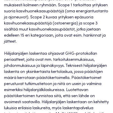
mukaisesti kolmeen ryhmään. Scope 1 tarkoittaa yrityksen
suoria kasvihuonekaasupäästöjä (oma energiantuotanto
ja ajoneuvot). Scope 2 kuvaa yrityksen epäsuoria
kasvihuonekaasupäästöjä (ostoenergia) ja scope 3
sisältää muut kasvihuonekaasupäästöt, jotka jaetaan
edelleen 15 eri kategoriaan, joita ovat esim. hankinnat ja
jätteet.
Hiilijalanjäljen laskentaa ohjaavat GHG-protokollan
periaatteet, joita ovat mm. tarkoituksenmukaisuus,
johdonmukaisuus ja läpinäkyvyys. Teknisesti hiilijalanjäljen
laskenta on yksinkertaista kertolaskua, jossa päästöjen
määrä kerrotaan päästökertoimella. Päästökertoimet
perustuvat tutkimustietoon ja niitä on usein jo valmiina
esimerkiksi hiilijalanjälkilaskureissa. Luotettavan
päästökertoimen tunnistaa siitä, että sen lähde on
avoimesti saatavilla. Hiilijalanjäljen laskentaan on kehitetty
lukuisia erilaisia laskureita, myös laskentapalvelua