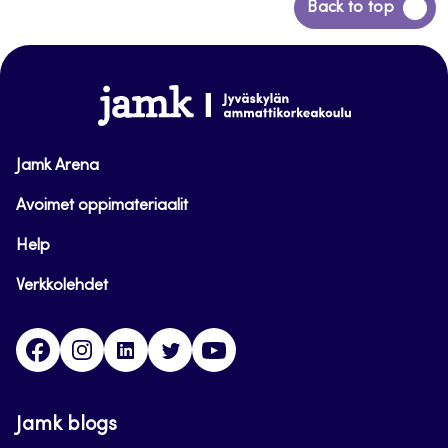
Siirry
Back to top
takaisin
sivun
alkuun
www.jamk.fi
Jamk Arena
Avoimet oppimateriaalit
Help
Verkkolehdet
Facebook
Instagram
Linkedin
Twitter
YouTube
Jamk blogs