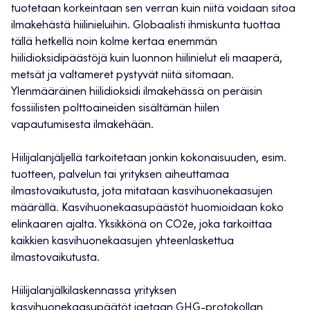
tuotetaan korkeintaan sen verran kuin niitä voidaan sitoa
ilmakehästä hiilinieluihin. Globaalisti ihmiskunta tuottaa
tällä hetkellä noin kolme kertaa enemmän
hiilidioksidipäästöjä kuin luonnon hiilinielut eli maaperä,
metsät ja valtameret pystyvät niitä sitomaan.
Ylenmääräinen hiilidioksidi ilmakehässä on peräisin
fossiilisten polttoaineiden sisältämän hiilen
vapautumisesta ilmakehään.
Hiilijalanjäljellä tarkoitetaan jonkin kokonaisuuden, esim.
tuotteen, palvelun tai yrityksen aiheuttamaa
ilmastovaikutusta, jota mitataan kasvihuonekaasujen
määrällä. Kasvihuonekaasupäästöt huomioidaan koko
elinkaaren ajalta. Yksikkönä on CO2e, joka tarkoittaa
kaikkien kasvihuonekaasujen yhteenlaskettua
ilmastovaikutusta.
Hiilijalanjälkilaskennassa yrityksen
kasvihuonekaasupäätöt jaetaan GHG-protokollan