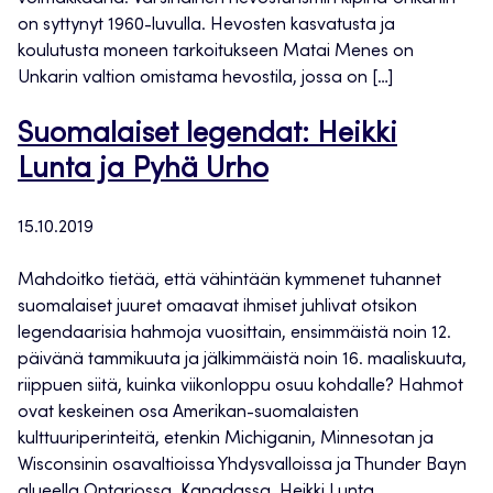
on syttynyt 1960-luvulla. Hevosten kasvatusta ja
koulutusta moneen tarkoitukseen Matai Menes on
Unkarin valtion omistama hevostila, jossa on […]
Suomalaiset legendat: Heikki
Lunta ja Pyhä Urho
15.10.2019
Mahdoitko tietää, että vähintään kymmenet tuhannet
suomalaiset juuret omaavat ihmiset juhlivat otsikon
legendaarisia hahmoja vuosittain, ensimmäistä noin 12.
päivänä tammikuuta ja jälkimmäistä noin 16. maaliskuuta,
riippuen siitä, kuinka viikonloppu osuu kohdalle? Hahmot
ovat keskeinen osa Amerikan-suomalaisten
kulttuuriperinteitä, etenkin Michiganin, Minnesotan ja
Wisconsinin osavaltioissa Yhdysvalloissa ja Thunder Bayn
alueella Ontariossa, Kanadassa. Heikki Lunta