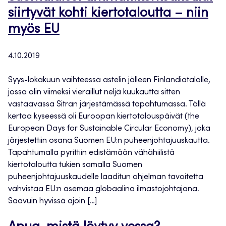
siirtyvät kohti kiertotaloutta – niin
myös EU
4.10.2019
Syys-lokakuun vaihteessa astelin jälleen Finlandiatalolle,
jossa olin viimeksi vieraillut neljä kuukautta sitten
vastaavassa Sitran järjestämässä tapahtumassa. Tällä
kertaa kyseessä oli Euroopan kiertotalouspäivät (the
European Days for Sustainable Circular Economy), joka
järjestettiin osana Suomen EU:n puheenjohtajuuskautta.
Tapahtumalla pyrittiin edistämään vähähiilistä
kiertotaloutta tukien samalla Suomen
puheenjohtajuuskaudelle laaditun ohjelman tavoitetta
vahvistaa EU:n asemaa globaalina ilmastojohtajana.
Saavuin hyvissä ajoin […]