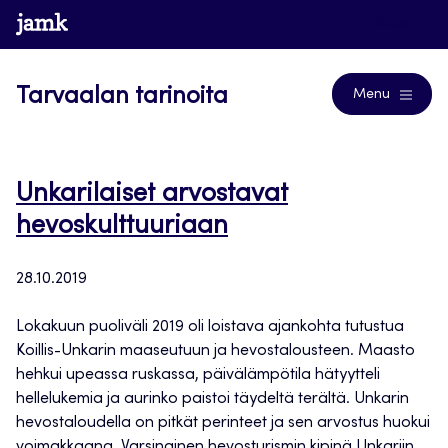
Siirry
www.jamk.fi
Blogs
suoraan
sisältöön
Tarvaalan tarinoita
Menu
Unkarilaiset arvostavat
hevoskulttuuriaan
28.10.2019
Lokakuun puoliväli 2019 oli loistava ajankohta tutustua
Koillis-Unkarin maaseutuun ja hevostalousteen. Maasto
hehkui upeassa ruskassa, päivälämpötila hätyytteli
hellelukemia ja aurinko paistoi täydeltä terältä. Unkarin
hevostaloudella on pitkät perinteet ja sen arvostus huokui
voimakkaana. Varsinainen hevosturismin kipinä Unkariin