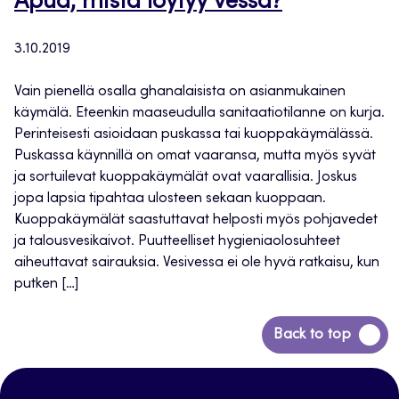
Apua, mistä löytyy vessa?
3.10.2019
Vain pienellä osalla ghanalaisista on asianmukainen
käymälä. Eteenkin maaseudulla sanitaatiotilanne on kurja.
Perinteisesti asioidaan puskassa tai kuoppakäymälässä.
Puskassa käynnillä on omat vaaransa, mutta myös syvät
ja sortuilevat kuoppakäymälät ovat vaarallisia. Joskus
jopa lapsia tipahtaa ulosteen sekaan kuoppaan.
Kuoppakäymälät saastuttavat helposti myös pohjavedet
ja talousvesikaivot. Puutteelliset hygieniaolosuhteet
aiheuttavat sairauksia. Vesivessa ei ole hyvä ratkaisu, kun
putken […]
Siirry
Back to top
takaisin
sivun
alkuun