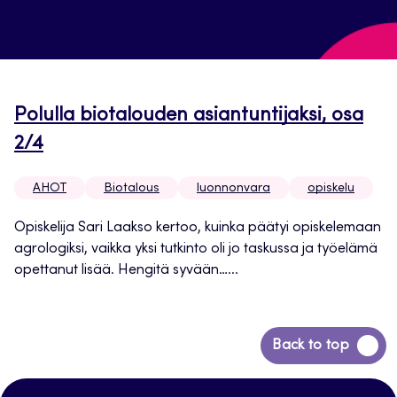
Polulla biotalouden asiantuntijaksi, osa
2/4
AHOT
Biotalous
luonnonvara
opiskelu
Opiskelija Sari Laakso kertoo, kuinka päätyi opiskelemaan
agrologiksi, vaikka yksi tutkinto oli jo taskussa ja työelämä
opettanut lisää. Hengitä syvään…...
Siirry
Back to top
takaisin
sivun