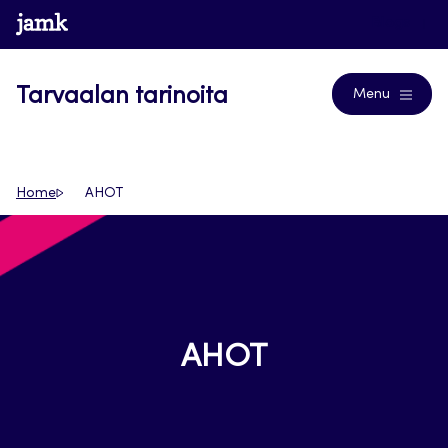
Siirry
www.jamk.fi
Blogs
suoraan
sisältöön
Tarvaalan tarinoita
Menu
Home
AHOT
AHOT