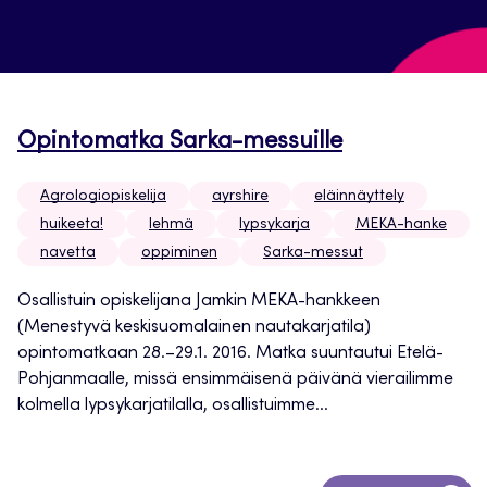
Opintomatka Sarka-messuille
Agrologiopiskelija
ayrshire
eläinnäyttely
huikeeta!
lehmä
lypsykarja
MEKA-hanke
navetta
oppiminen
Sarka-messut
Osallistuin opiskelijana Jamkin MEKA-hankkeen
(Menestyvä keskisuomalainen nautakarjatila)
opintomatkaan 28.–29.1. 2016. Matka suuntautui Etelä-
Pohjanmaalle, missä ensimmäisenä päivänä vierailimme
kolmella lypsykarjatilalla, osallistuimme...