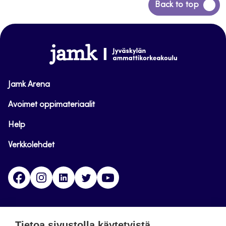
Siirry
Back to top
takaisin
sivun
alkuun
www.jamk.fi
Jamk Arena
Avoimet oppimateriaalit
Help
Verkkolehdet
Facebook
Instagram
Linkedin
Twitter
YouTube
Jamk blogs
Tietoa sivustolla käytetyistä