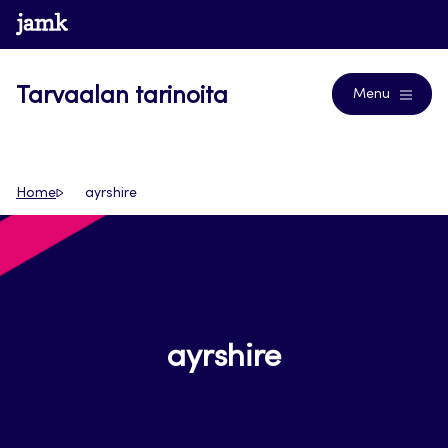
Siirry
www.jamk.fi
Blogs
suoraan
sisältöön
Tarvaalan tarinoita
Menu
Home
ayrshire
ayrshire