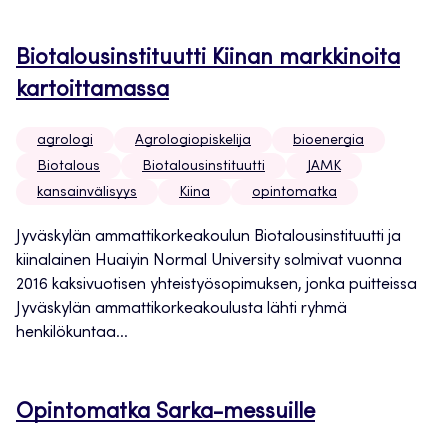
Biotalousinstituutti Kiinan markkinoita
kartoittamassa
agrologi
Agrologiopiskelija
bioenergia
Biotalous
Biotalousinstituutti
JAMK
kansainvälisyys
Kiina
opintomatka
Jyväskylän ammattikorkeakoulun Biotalousinstituutti ja
kiinalainen Huaiyin Normal University solmivat vuonna
2016 kaksivuotisen yhteistyösopimuksen, jonka puitteissa
Jyväskylän ammattikorkeakoulusta lähti ryhmä
henkilökuntaa...
Opintomatka Sarka-messuille