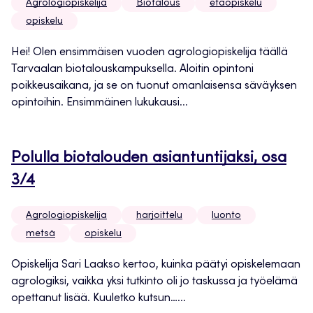
Agrologiopiskelija
Biotalous
etäopiskelu
opiskelu
Hei! Olen ensimmäisen vuoden agrologiopiskelija täällä
Tarvaalan biotalouskampuksella. Aloitin opintoni
poikkeusaikana, ja se on tuonut omanlaisensa säväyksen
opintoihin. Ensimmäinen lukukausi...
Polulla biotalouden asiantuntijaksi, osa
3/4
Agrologiopiskelija
harjoittelu
luonto
metsä
opiskelu
Opiskelija Sari Laakso kertoo, kuinka päätyi opiskelemaan
agrologiksi, vaikka yksi tutkinto oli jo taskussa ja työelämä
opettanut lisää. Kuuletko kutsun…...