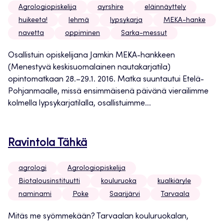
Agrologiopiskelija
ayrshire
eläinnäyttely
huikeeta!
lehmä
lypsykarja
MEKA-hanke
navetta
oppiminen
Sarka-messut
Osallistuin opiskelijana Jamkin MEKA-hankkeen
(Menestyvä keskisuomalainen nautakarjatila)
opintomatkaan 28.–29.1. 2016. Matka suuntautui Etelä-
Pohjanmaalle, missä ensimmäisenä päivänä vierailimme
kolmella lypsykarjatilalla, osallistuimme...
Ravintola Tähkä
agrologi
Agrologiopiskelija
Biotalousinstituutti
kouluruoka
kualkiäryle
naminami
Poke
Saarijärvi
Tarvaala
Mitäs me syömmekään? Tarvaalan kouluruokalan,