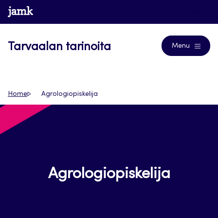
Siirry
www.jamk.fi
Blogs
suoraan
sisältöön
Tarvaalan tarinoita
Menu
Home
Agrologiopiskelija
Agrologiopiskelija