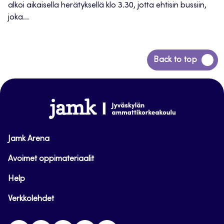
alkoi aikaisella herätyksellä klo 3.30, jotta ehtisin bussiin,
joka...
Siirry
Back to top
takaisin
sivun
alkuun
www.jamk.fi
Jamk Arena
Avoimet oppimateriaalit
Help
Verkkolehdet