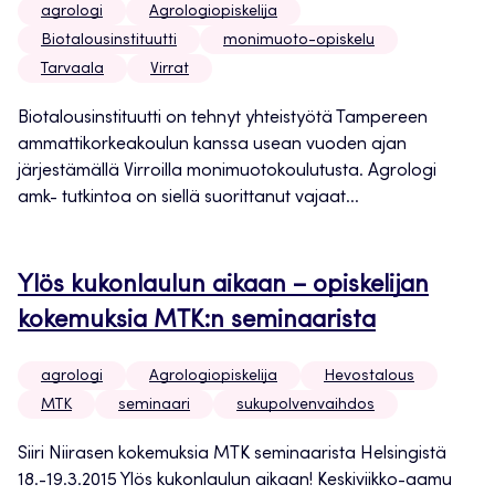
agrologi
Agrologiopiskelija
Biotalousinstituutti
monimuoto-opiskelu
Tarvaala
Virrat
Biotalousinstituutti on tehnyt yhteistyötä Tampereen
ammattikorkeakoulun kanssa usean vuoden ajan
järjestämällä Virroilla monimuotokoulutusta. Agrologi
amk- tutkintoa on siellä suorittanut vajaat...
Ylös kukonlaulun aikaan – opiskelijan
kokemuksia MTK:n seminaarista
agrologi
Agrologiopiskelija
Hevostalous
MTK
seminaari
sukupolvenvaihdos
Siiri Niirasen kokemuksia MTK seminaarista Helsingistä
18.-19.3.2015 Ylös kukonlaulun aikaan! Keskiviikko-aamu