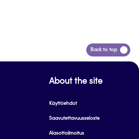
Siirry
Back to top
takaisin
sivun
alkuun
About the site
Käyttöehdot
Saavutettavuusseloste
Alasottoilmoitus