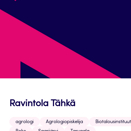
Ravintola Tähkä
agrologi
Agrologiopiskelija
Biotalousinstituut