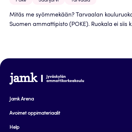
Poke
Saarijärvi
Tarvaala
Mitäs me syömmekään? Tarvaalan kouluruokala
Suomen ammattipisto (POKE). Ruokala ei siis ku
www.jamk.fi
Jamk Arena
Avoimet oppimateriaalit
Help