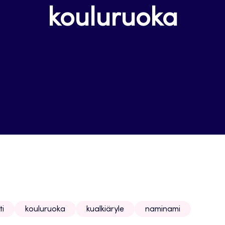
kouluruoka
ti
kouluruoka
kualkiäryle
naminami