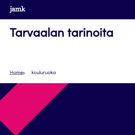
Siirry
www.jamk.fi
suoraan
sisältöön
Tarvaalan tarinoita
Home
kouluruoka