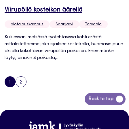
Viirupöllö kosteikon äärellä
biotalouskampus
Saarijärvi
Tarvaala
Kulkiessani metsässä työtehtävissä kohti erästä
mittalaitettamme joka sijaitsee kosteikolla, huomasin puun
oksalla kököttävän viirupöllön poikasen. Enemmänkin
löytyi, ainakin 4 poikasta,...
1
2
PAGE
PAGE
NEXT
PAGE
Siirry
Back to top
takaisin
sivun
alkuun
www.jamk.fi