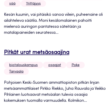
sää
Yrittäjyys
Kesän kuumin, vai pitäisikö sanoa viilein, puheenaine oli
ailahteleva säätila. Moni kesälomalainen pahoitti
mielensä auringon pantatessa säteitään ja
matalapaineiden seuratessa...
Pitkät urat metsäosaajina
biotalouskampus
osaajat
Poke
Tarvaala
Pohjoisen Keski-Suomen ammattiopiston pitkän linjan
metsäammattilaiset Pirkko Riekko, Juha Rauvala ja Veikko
Pihlainen luotsaavat metsäalan tulevia osaajia
kokemuksen tuomalla varmuudella. Kolmikon...