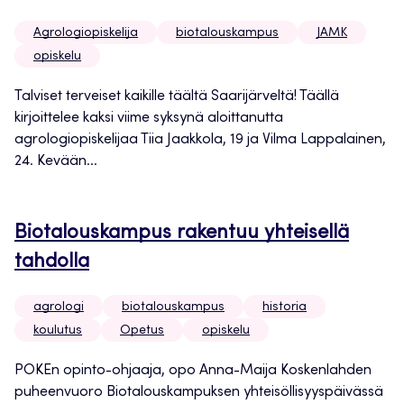
Agrologiopiskelija
biotalouskampus
JAMK
opiskelu
Talviset terveiset kaikille täältä Saarijärveltä! Täällä
kirjoittelee kaksi viime syksynä aloittanutta
agrologiopiskelijaa Tiia Jaakkola, 19 ja Vilma Lappalainen,
24. Kevään...
Biotalouskampus rakentuu yhteisellä
tahdolla
agrologi
biotalouskampus
historia
koulutus
Opetus
opiskelu
POKEn opinto-ohjaaja, opo Anna-Maija Koskenlahden
puheenvuoro Biotalouskampuksen yhteisöllisyyspäivässä