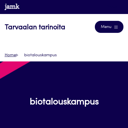
Siirry
www.jamk.fi
Blogs
suoraan
sisältöön
Tarvaalan tarinoita
Menu
Home
biotalouskampus
biotalouskampus