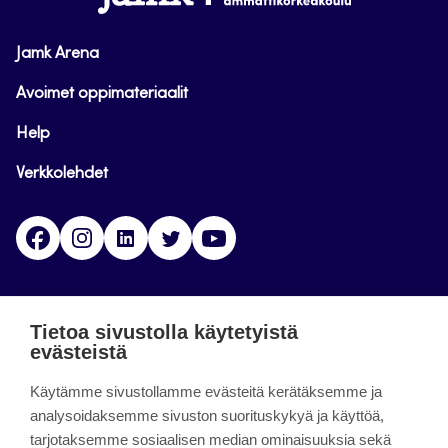
Jamk Arena
Avoimet oppimateriaalit
Help
Verkkolehdet
Facebook
Instagram
Linkedin
Twitter
YouTube
Jamk blogs
Tietoa sivustolla käytetyistä
evästeistä
Jamkin blogipalvelu. Blogien päivittäminen on
Käytämme sivustollamme evästeitä kerätäksemme ja
päättynyt 11.9.2023.
analysoidaksemme sivuston suorituskykyä ja käyttöä,
tarjotaksemme sosiaalisen median ominaisuuksia sekä
About the site