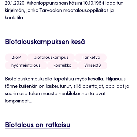
20.1.2020: Viikonloppuna sain käsiini 10.10.1984 laaditun
kirjelmän, jonka Tarvaalan maatalousoppilaitos ja
koulutila...
Biotalouskampuksen kesä
BioP
biotalouskampus
Hanketyö
hyönteistalous
kosteikko
VinsectS
Biotalouskampuksella tapahtuu myös kesällä. Hiljaisuus
tänne kuitenkin on laskeutunut, sillä opettajat, oppilaat ja
suurin osa talon muusta henkilökunnasta ovat
lompsineet...
Biotalous on ratkaisu