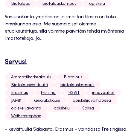
Biotalous
biotalouskampus
opiskelu
Vastuunkanto ympäristön ja ilmaston tilasta on koko
ihmiskunnan asia. Me suomalaiset olemme
etuoikeutettuja, sillä voimme päivittäin tehdä myönteisiä
ilmastotekoja. Jo...
Servus!
Ammattikorkeakoulu
Biotalous
Biotalousinstituutti
biotalouskampus
Erasmus
Freising
HSWT
innovaatiot
JAMK
kesälukukausi
opiskelijavaihdossa
opiskelijavaihto
opiskelu
Saksa
Weihenstephan
– kevättuulia Saksasta, Erasmus – vaihdossa Freisingissa