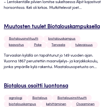
– Lentokentälle pilvien lomitse sukeltaessa Alpit kajastivat
horisontissa. Keli oli kirkas. Mutkittelevat joet...
Muutosten tuulet Biotalouskampuksella
Biotalousinstituutti
biotalouskampus
kaavoitus
Poke
Tarvaala
tulevaisuus
Tarvaalan kylällä on tapahtunut jo 149 vuoden ajan.
Vuonna 1867 perustettiin maanviljelys- ja karjakkokoulu,
jonka ympärille kylä rakentui. Maatalousopetusta on...
Biotalous osoitti luontonsa
agrologi
Biotalous
Biotalousinstituutti
biotalouskampus
kehittäminen
Osaaminen