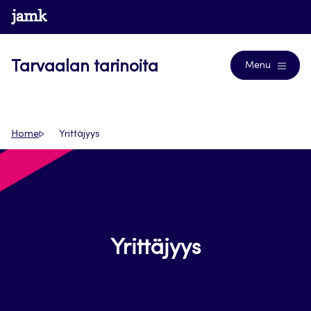
Siirry
www.jamk.fi
Blogs
suoraan
sisältöön
Tarvaalan tarinoita
Menu
Home
Yrittäjyys
Yrittäjyys