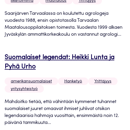
liiketoiminta
maatalous
Yrittäjyys
Saarijärven Tarvaalassa on koulutettu agrologeja
vuodesta 1988, ensin opistotasolla Tarvaalan
Maatalousoppilaitoksen toimesta. Vuodesta 1999 alkaen
Jyväskylän ammattikorkeakoulu on vastannut agrologi...
Suomalaiset legendat: Heikki Lunta ja
Pyhä Urho
amerikansuomalaiset
Hanketyö
Yrittäjyys
yritysyhteistyö
Mahdoitko tietää, että vähintään kymmenet tuhannet
suomalaiset juuret omaavat ihmiset juhlivat otsikon
legendaarisia hahmoja vuosittain, ensimmäistä noin 12.
päivänä tammikuuta...