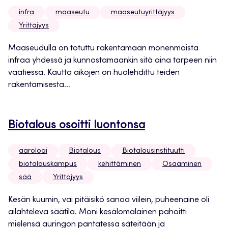
infra
maaseutu
maaseutuyrittäjyys
Yrittäjyys
Maaseudulla on totuttu rakentamaan monenmoista
infraa yhdessä ja kunnostamaankin sitä aina tarpeen niin
vaatiessa. Kautta aikojen on huolehdittu teiden
rakentamisesta...
Biotalous osoitti luontonsa
agrologi
Biotalous
Biotalousinstituutti
biotalouskampus
kehittäminen
Osaaminen
sää
Yrittäjyys
Kesän kuumin, vai pitäisikö sanoa viilein, puheenaine oli
ailahteleva säätila. Moni kesälomalainen pahoitti
mielensä auringon pantatessa säteitään ja