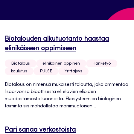
Biotalouden alkutuotanto haastaa
elinikäiseen oppimiseen
Biotalous
elinikäinen oppinen
Hanketyö
koulutus
PULSE
Yrittäjyys
Biotalous on nimensä mukaisesti taloutta, joka ammentaa
lisäarvonsa bioottisesta eli elävien eliöiden
muodostamasta luonnosta. Ekosysteemien biologinen
toiminta siis mahdollistaa monimuotoisen...
Pari sanaa verkostoista