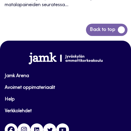
matalapaineiden seuratessa...
Siirry
Back to top
takaisin
sivun
alkuun
www.jamk.fi
Jamk Arena
Avoimet oppimateriaalit
Help
Verkkolehdet
Facebook
Instagram
Linkedin
Twitter
YouTube