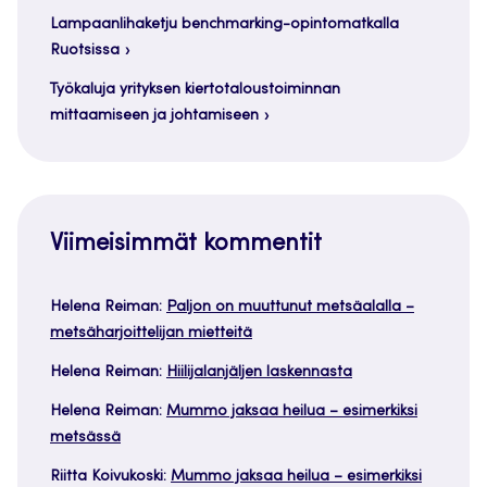
Lampaanlihaketju benchmarking-opintomatkalla
Ruotsissa
Työkaluja yrityksen kiertotaloustoiminnan
mittaamiseen ja johtamiseen
Viimeisimmät kommentit
Helena Reiman
:
Paljon on muuttunut metsäalalla –
metsäharjoittelijan mietteitä
Helena Reiman
:
Hiilijalanjäljen laskennasta
Helena Reiman
:
Mummo jaksaa heilua – esimerkiksi
metsässä
Riitta Koivukoski
:
Mummo jaksaa heilua – esimerkiksi