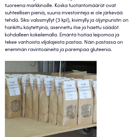
tuoreena markkinoille. Koska tuotantomäärät ovat
suhteellisen pieniä, suuria investointeja ei ole järkevää
tehdä. Siksi valssimyllyt (3 kpl), kivimylly ja öljynpuristin on
hankittu käytettyinä, asennettu itse ja haettu säädöt
kohdalleen kokeilemalla. Emäntä hoitaa leipomoa ja
tekee vanhoista viljalajeista pastaa. Näin pastassa on
enemmän ravintoaineita ja parempaa gluteenia.