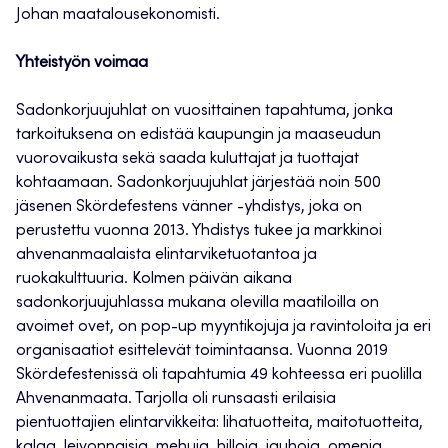
Johan maatalousekonomisti.
Yhteistyön voimaa
Sadonkorjuujuhlat on vuosittainen tapahtuma, jonka
tarkoituksena on edistää kaupungin ja maaseudun
vuorovaikusta sekä saada kuluttajat ja tuottajat
kohtaamaan. Sadonkorjuujuhlat järjestää noin 500
jäsenen Skördefestens vänner -yhdistys, joka on
perustettu vuonna 2013. Yhdistys tukee ja markkinoi
ahvenanmaalaista elintarviketuotantoa ja
ruokakulttuuria. Kolmen päivän aikana
sadonkorjuujuhlassa mukana olevilla maatiloilla on
avoimet ovet, on pop-up myyntikojuja ja ravintoloita ja eri
organisaatiot esittelevät toimintaansa. Vuonna 2019
Skördefestenissä oli tapahtumia 49 kohteessa eri puolilla
Ahvenanmaata. Tarjolla oli runsaasti erilaisia
pientuottajien elintarvikkeita: lihatuotteita, maitotuotteita,
kalaa, leivonnaisia, mehuja, hilloja, jauhoja, omenia,