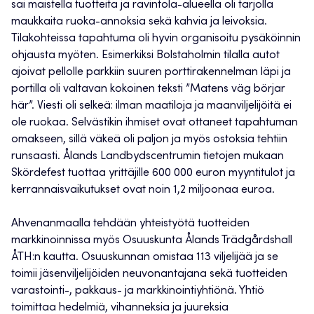
sai maistella tuotteita ja ravintola-alueella oli tarjolla
maukkaita ruoka-annoksia sekä kahvia ja leivoksia.
Tilakohteissa tapahtuma oli hyvin organisoitu pysäköinnin
ohjausta myöten. Esimerkiksi Bolstaholmin tilalla autot
ajoivat pellolle parkkiin suuren porttirakennelman läpi ja
portilla oli valtavan kokoinen teksti ”Matens väg börjar
här”. Viesti oli selkeä: ilman maatiloja ja maanviljelijöitä ei
ole ruokaa. Selvästikin ihmiset ovat ottaneet tapahtuman
omakseen, sillä väkeä oli paljon ja myös ostoksia tehtiin
runsaasti. Ålands Landbydscentrumin tietojen mukaan
Skördefest tuottaa yrittäjille 600 000 euron myyntitulot ja
kerrannaisvaikutukset ovat noin 1,2 miljoonaa euroa.
Ahvenanmaalla tehdään yhteistyötä tuotteiden
markkinoinnissa myös Osuuskunta Ålands Trädgårdshall
ÅTH:n kautta. Osuuskunnan omistaa 113 viljelijää ja se
toimii jäsenviljelijöiden neuvonantajana sekä tuotteiden
varastointi-, pakkaus- ja markkinointiyhtiönä. Yhtiö
toimittaa hedelmiä, vihanneksia ja juureksia