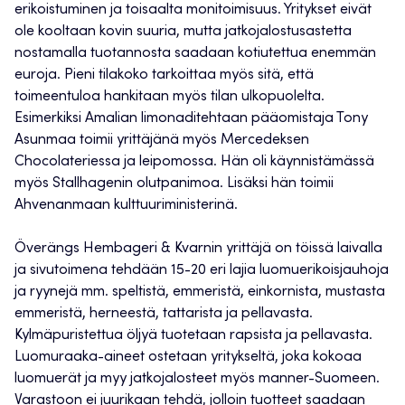
erikoistuminen ja toisaalta monitoimisuus. Yritykset eivät
ole kooltaan kovin suuria, mutta jatkojalostusastetta
nostamalla tuotannosta saadaan kotiutettua enemmän
euroja. Pieni tilakoko tarkoittaa myös sitä, että
toimeentuloa hankitaan myös tilan ulkopuolelta.
Esimerkiksi Amalian limonaditehtaan pääomistaja Tony
Asunmaa toimii yrittäjänä myös Mercedeksen
Chocolateriessa ja leipomossa. Hän oli käynnistämässä
myös Stallhagenin olutpanimoa. Lisäksi hän toimii
Ahvenanmaan kulttuuriministerinä.
Överängs Hembageri & Kvarnin yrittäjä on töissä laivalla
ja sivutoimena tehdään 15-20 eri lajia luomuerikoisjauhoja
ja ryynejä mm. speltistä, emmeristä, einkornista, mustasta
emmeristä, herneestä, tattarista ja pellavasta.
Kylmäpuristettua öljyä tuotetaan rapsista ja pellavasta.
Luomuraaka-aineet ostetaan yritykseltä, joka kokoaa
luomuerät ja myy jatkojalosteet myös manner-Suomeen.
Varastoon ei juurikaan tehdä, jolloin tuotteet saadaan