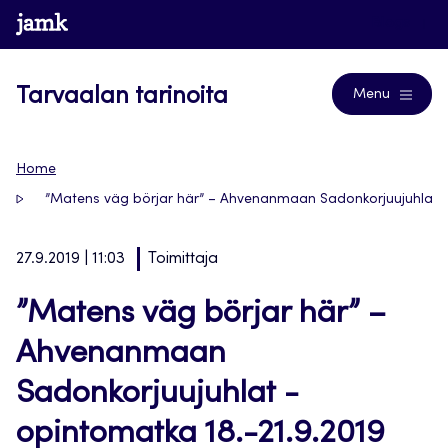
Siirry
www.jamk.fi
Blogs
suoraan
sisältöön
Tarvaalan tarinoita
Menu
Home
”Matens väg börjar här” – Ahvenanmaan Sadonkorjuujuhlat -
27.9.2019 | 11:03
Toimittaja
”Matens väg börjar här” –
Ahvenanmaan
Sadonkorjuujuhlat -
opintomatka 18.-21.9.2019