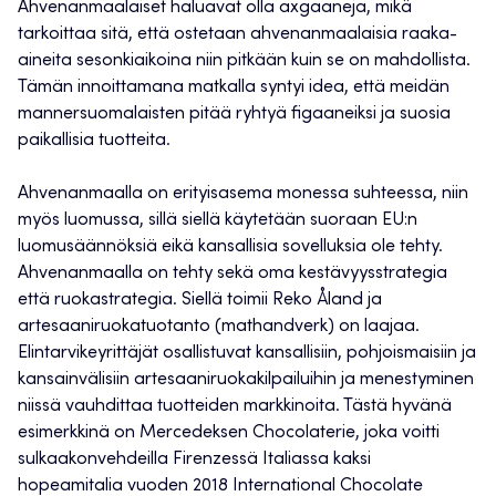
Ahvenanmaalaiset haluavat olla axgaaneja, mikä
tarkoittaa sitä, että ostetaan ahvenanmaalaisia raaka-
aineita sesonkiaikoina niin pitkään kuin se on mahdollista.
Tämän innoittamana matkalla syntyi idea, että meidän
mannersuomalaisten pitää ryhtyä figaaneiksi ja suosia
paikallisia tuotteita.
Ahvenanmaalla on erityisasema monessa suhteessa, niin
myös luomussa, sillä siellä käytetään suoraan EU:n
luomusäännöksiä eikä kansallisia sovelluksia ole tehty.
Ahvenanmaalla on tehty sekä oma kestävyysstrategia
että ruokastrategia. Siellä toimii Reko Åland ja
artesaaniruokatuotanto (mathandverk) on laajaa.
Elintarvikeyrittäjät osallistuvat kansallisiin, pohjoismaisiin ja
kansainvälisiin artesaaniruokakilpailuihin ja menestyminen
niissä vauhdittaa tuotteiden markkinoita. Tästä hyvänä
esimerkkinä on Mercedeksen Chocolaterie, joka voitti
sulkaakonvehdeilla Firenzessä Italiassa kaksi
hopeamitalia vuoden 2018 International Chocolate