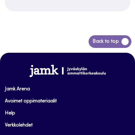
Siirry
Back to top
takaisin
sivun
alkuun
www.jamk.fi
Jamk Arena
Avoimet oppimateriaalit
Help
Verkkolehdet