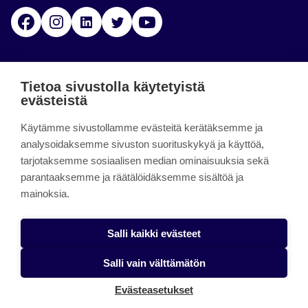
Facebook
Instagram
Linkedin
Twitter
YouTube
Jamk blogs
Tietoa sivustolla käytetyistä
evästeistä
Jamkin blogipalvelu. Blogien päivittäminen on
päättynyt 11.9.2023.
Käytämme sivustollamme evästeitä kerätäksemme ja
analysoidaksemme sivuston suorituskykyä ja käyttöä,
tarjotaksemme sosiaalisen median ominaisuuksia sekä
About the site
parantaaksemme ja räätälöidäksemme sisältöä ja
mainoksia.
Käyttöehdot
Saavutettavuusseloste
Salli kaikki evästeet
Alasottoilmoitus
Salli vain välttämätön
Tietoa evästeistä
Evästeasetukset