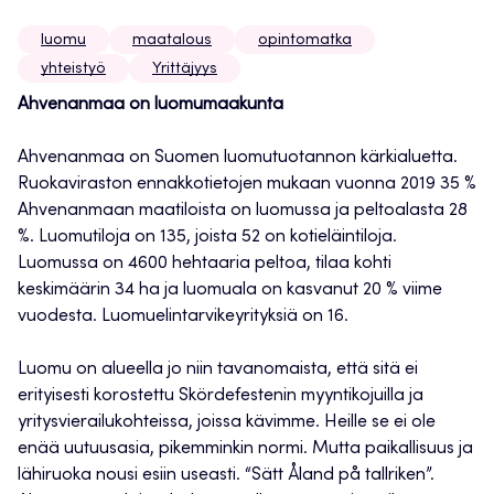
luomu
maatalous
opintomatka
yhteistyö
Yrittäjyys
Ahvenanmaa on luomumaakunta
Ahvenanmaa on Suomen luomutuotannon kärkialuetta.
Ruokaviraston ennakkotietojen mukaan vuonna 2019 35 %
Ahvenanmaan maatiloista on luomussa ja peltoalasta 28
%. Luomutiloja on 135, joista 52 on kotieläintiloja.
Luomussa on 4600 hehtaaria peltoa, tilaa kohti
keskimäärin 34 ha ja luomuala on kasvanut 20 % viime
vuodesta. Luomuelintarvikeyrityksiä on 16.
Luomu on alueella jo niin tavanomaista, että sitä ei
erityisesti korostettu Skördefestenin myyntikojuilla ja
yritysvierailukohteissa, joissa kävimme. Heille se ei ole
enää uutuusasia, pikemminkin normi. Mutta paikallisuus ja
lähiruoka nousi esiin useasti. “Sätt Åland på tallriken”.