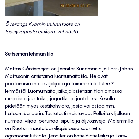
Överängs Kvarnin uutuustuote on
täysjyväpasta einkorn-vehnästä.
Seitsemän lehmän tila
Mattas Gårdsmejeri on Jennifer Sundmanin ja Lars-Johan
Mattssonin omistama luomumaitotila. He ovat
päätoimisia maanviljelijöitä ja toimeentulo tulee 7
lehmästä! Luomumaito jatkojalostetaan tilan omassa
meijerissä juustoiksi, jogurtiksi ja jäätelöksi. Kesällä
pidetään myös kesäkahviota, josta voi ostaa mm.
halloumiburgerin. Testatusti maistuvaa. Pelloilla viljellään
nurmea, viljaa, perunaa, sipulia ja öljykasveja. Molemmilla
on Ruotsin maatalousyliopistossa suoritettu
agronomintutkinto; Jennifer on kotieläintieteilijä ja Lars-