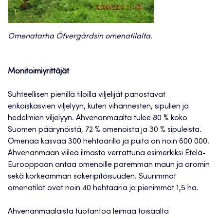
Omenatarha Öfvergårdsin omenatilalta.
Monitoimiyrittäjät
Suhteellisen pienillä tiloilla viljelijät panostavat
erikoiskasvien viljelyyn, kuten vihannesten, sipulien ja
hedelmien viljelyyn. Ahvenanmaalta tulee 80 % koko
Suomen päärynöistä, 72 % omenoista ja 30 % sipuleista.
Omenaa kasvaa 300 hehtaarilla ja puita on noin 600 000.
Ahvenanmaan viileä ilmasto verrattuna esimerkiksi Etelä-
Eurooppaan antaa omenoille paremman maun ja aromin
sekä korkeamman sokeripitoisuuden. Suurimmat
omenatilat ovat noin 40 hehtaaria ja pienimmät 1,5 ha.
Ahvenanmaalaista tuotantoa leimaa toisaalta