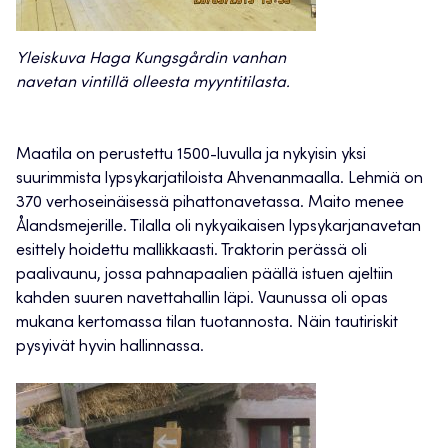
Yleiskuva Haga Kungsgårdin vanhan
navetan vintillä olleesta myyntitilasta.
Maatila on perustettu 1500-luvulla ja nykyisin yksi
suurimmista lypsykarjatiloista Ahvenanmaalla. Lehmiä on
370 verhoseinäisessä pihattonavetassa. Maito menee
Ålandsmejerille. Tilalla oli nykyaikaisen lypsykarjanavetan
esittely hoidettu mallikkaasti. Traktorin perässä oli
paalivaunu, jossa pahnapaalien päällä istuen ajeltiin
kahden suuren navettahallin läpi. Vaunussa oli opas
mukana kertomassa tilan tuotannosta. Näin tautiriskit
pysyivät hyvin hallinnassa.