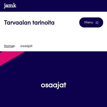
Siirry
www.jamk.fi
Blogs
suoraan
sisältöön
Tarvaalan tarinoita
Menu
Home
osaajat
osaajat