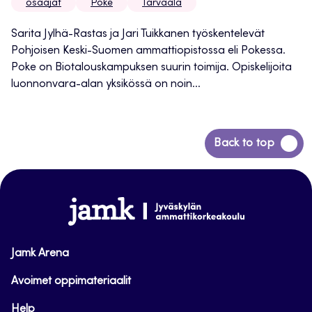
osaajat
Poke
Tarvaala
Sarita Jylhä-Rastas ja Jari Tuikkanen työskentelevät
Pohjoisen Keski-Suomen ammattiopistossa eli Pokessa.
Poke on Biotalouskampuksen suurin toimija. Opiskelijoita
luonnonvara-alan yksikössä on noin...
Siirry
Back to top
takaisin
sivun
alkuun
www.jamk.fi
Jamk Arena
Avoimet oppimateriaalit
Help