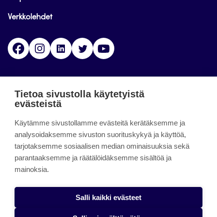
Verkkolehdet
Facebook
Instagram
Linkedin
Twitter
YouTube
Jamk blogs
Tietoa sivustolla käytetyistä
evästeistä
Jamkin blogipalvelu. Blogien päivittäminen on
Käytämme sivustollamme evästeitä kerätäksemme ja
päättynyt 11.9.2023.
analysoidaksemme sivuston suorituskykyä ja käyttöä,
tarjotaksemme sosiaalisen median ominaisuuksia sekä
About the site
parantaaksemme ja räätälöidäksemme sisältöä ja
mainoksia.
Käyttöehdot
Saavutettavuusseloste
Salli kaikki evästeet
Alasottoilmoitus