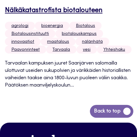
Nälkäkatastrofista biotalouteen
agrologi
bioenergia
Biotalous
Biotalousinstituutti
biotalouskampus
innovaatiot
maatalous
nälänhätä
Paavonrinteet
Tarvaala
vesi
Yhteishaku
Tarvaalan kampuksen juuret Saarijärven salomailla
ulottuvat useiden sukupolvien ja värikkäiden historiallisten
vaiheiden taakse aina 1800-luvun puoleen väliin saakka.
Päätöksen maanviljelyskoulun...
Siirry
Back to top
takaisin
sivun
alkuun