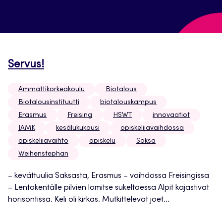
Servus!
Ammattikorkeakoulu
Biotalous
Biotalousinstituutti
biotalouskampus
Erasmus
Freising
HSWT
innovaatiot
JAMK
kesälukukausi
opiskelijavaihdossa
opiskelijavaihto
opiskelu
Saksa
Weihenstephan
– kevättuulia Saksasta, Erasmus – vaihdossa Freisingissa
– Lentokentälle pilvien lomitse sukeltaessa Alpit kajastivat
horisontissa. Keli oli kirkas. Mutkittelevat joet...