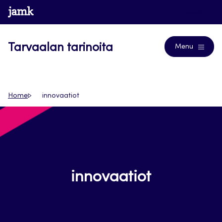
Siirry
www.jamk.fi
Blogs
suoraan
sisältöön
Tarvaalan tarinoita
Menu
Home
innovaatiot
innovaatiot