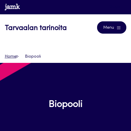
Siirry
www.jamk.fi
Blogs
suoraan
sisältöön
Tarvaalan tarinoita
Menu
Home
Biopooli
Biopooli