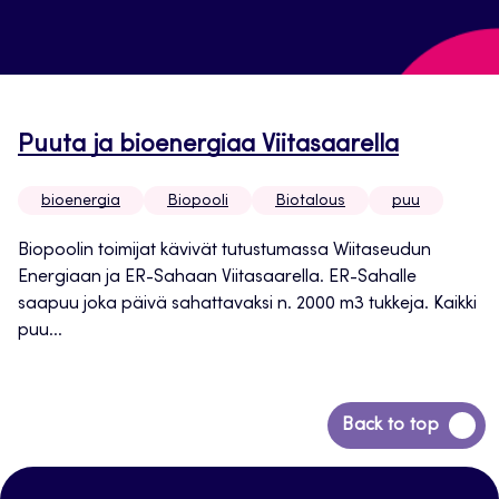
Puuta ja bioenergiaa Viitasaarella
bioenergia
Biopooli
Biotalous
puu
Biopoolin toimijat kävivät tutustumassa Wiitaseudun
Energiaan ja ER-Sahaan Viitasaarella. ER-Sahalle
saapuu joka päivä sahattavaksi n. 2000 m3 tukkeja. Kaikki
puu...
Siirry
Back to top
takaisin
sivun