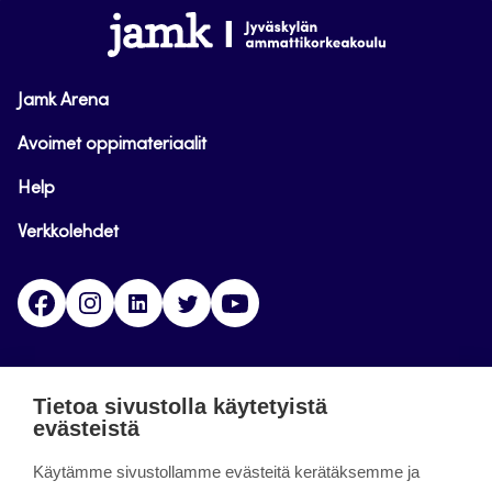
alkuun
www.jamk.fi
Jamk Arena
Avoimet oppimateriaalit
Help
Verkkolehdet
Facebook
Instagram
Linkedin
Twitter
YouTube
Jamk blogs
Tietoa sivustolla käytetyistä
evästeistä
Jamkin blogipalvelu. Blogien päivittäminen on
Käytämme sivustollamme evästeitä kerätäksemme ja
päättynyt 11.9.2023.