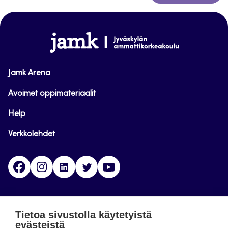
takaisin
sivun
alkuun
www.jamk.fi
Jamk Arena
Avoimet oppimateriaalit
Help
Verkkolehdet
Facebook
Instagram
Linkedin
Twitter
YouTube
Jamk blogs
Tietoa sivustolla käytetyistä
evästeistä