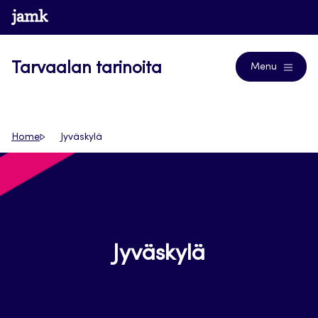
Siirry
www.jamk.fi
Blogs
suoraan
sisältöön
Tarvaalan tarinoita
Menu
Home
Jyväskylä
Jyväskylä