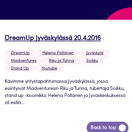
DreamUp Jyväskylässä 20.4.2016
DreamUp
Helena Pöllänen
Jyväskylä
Madventures
Riku ja Tunna
Soikku
Stand Up
Youtube
Kävimme yritystapahtumassa Jyväskylässä, jossa
esiintyivät Madventuresin Riku ja Tunna, tubettaja Soikku,
stand up -koomikko Helena Pöllänen ja Jyväskeskuksessa
oli esillä...
Siirry
Back to top