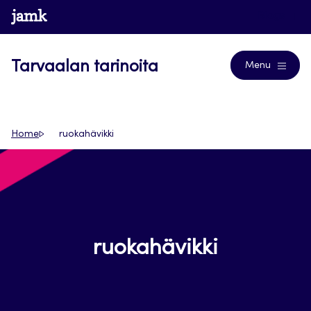
Siirry
www.jamk.fi
Blogs
suoraan
sisältöön
Tarvaalan tarinoita
Menu
Home
ruokahävikki
ruokahävikki