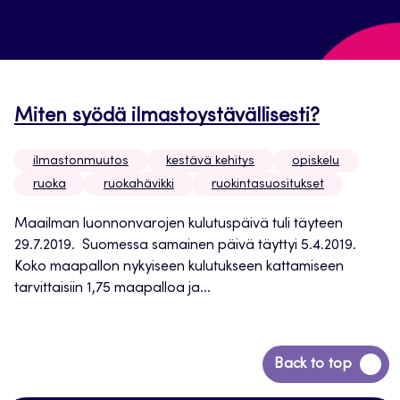
Miten syödä ilmastoystävällisesti?
ilmastonmuutos
kestävä kehitys
opiskelu
ruoka
ruokahävikki
ruokintasuositukset
Maailman luonnonvarojen kulutuspäivä tuli täyteen
29.7.2019. Suomessa samainen päivä täyttyi 5.4.2019.
Koko maapallon nykyiseen kulutukseen kattamiseen
tarvittaisiin 1,75 maapalloa ja...
Siirry
Back to top
takaisin