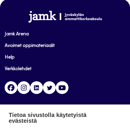
sivun
alkuun
www.jamk.fi
Jamk Arena
Avoimet oppimateriaalit
Help
Verkkolehdet
Facebook
Instagram
Linkedin
Twitter
YouTube
Jamk blogs
Tietoa sivustolla käytetyistä
evästeistä
Jamkin blogipalvelu. Blogien päivittäminen on