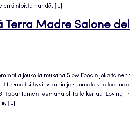
ielenkiintoista nähdä, […]
llä Terra Madre Salone d
remmalla joukolla mukana Slow Foodin joka toinen 
neet teemoiksi hyvinvoinnin ja suomalaisen luonnon
pahtuman teemana oli tällä kertaa ’Loving the Ea
le, […]