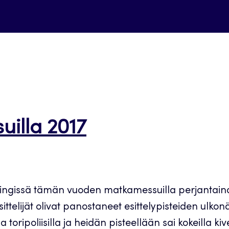
illa 2017
ngissä tämän vuoden matkamessuilla perjantaina 2
telijät olivat panostaneet esittelypisteiden ulko
lla toripoliisilla ja heidän pisteellään sai kokeill