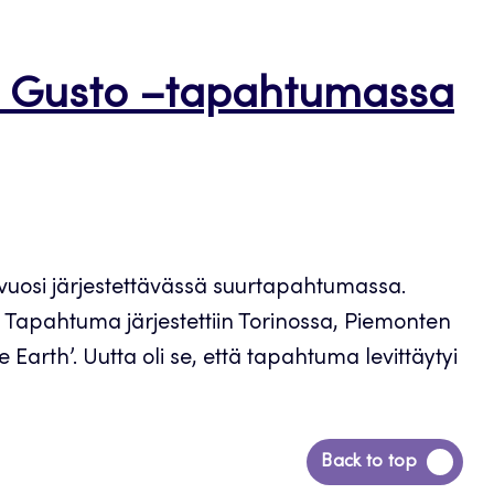
el Gusto –tapahtumassa
vuosi järjestettävässä suurtapahtumassa.
. Tapahtuma järjestettiin Torinossa, Piemonten
rth’. Uutta oli se, että tapahtuma levittäytyi
Siirry
Back to top
takaisin