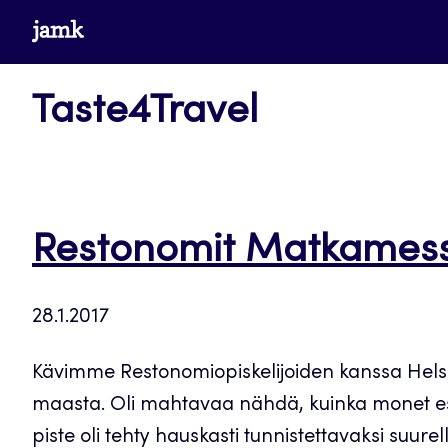
Siirry
www.jamk.fi
suoraan
sisältöön
Taste4Travel
Restonomit Matkamessu
28.1.2017
Kävimme Restonomiopiskelijoiden kanssa Helsi
maasta. Oli mahtavaa nähdä, kuinka monet esit
piste oli tehty hauskasti tunnistettavaksi suure