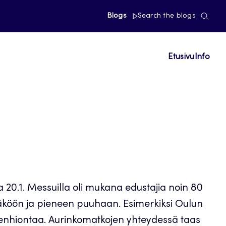
Blogs
Search the blogs
Etusivu
Info
0.1. Messuilla oli mukana edustajia noin 80
näköön ja pieneen puuhaan. Esimerkiksi Oulun
a kivenhiontaa. Aurinkomatkojen yhteydessä taas