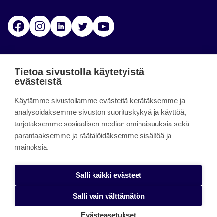
Facebook
Instagram
Linkedin
Twitter
YouTube
Jamk blogs
Tietoa sivustolla käytetyistä
evästeistä
Jamkin blogipalvelu. Blogien päivittäminen on
Käytämme sivustollamme evästeitä kerätäksemme ja
päättynyt 11.9.2023.
analysoidaksemme sivuston suorituskykyä ja käyttöä,
tarjotaksemme sosiaalisen median ominaisuuksia sekä
About the site
parantaaksemme ja räätälöidäksemme sisältöä ja
mainoksia.
Käyttöehdot
Saavutettavuusseloste
Salli kaikki evästeet
Alasottoilmoitus
Salli vain välttämätön
Tietoa evästeistä
Evästeasetukset