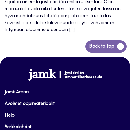
kirjoitan aiheesta josta tiedän eniten – itsestäni. Olen
mara-alalla vielä aika tuntematon kasvo, joten tässä on
hyvä mahdollisuus tehdä perinpohjainen taustoitus
kaverista, joka tulee tulevaisuudessa yhä vahvemmin
liittymään alaamme eteenpäin […]
Siirry
Back to top
takaisin
sivun
alkuun
www.jamk.fi
Jamk Arena
Avoimet oppimateriaalit
Help
Verkkolehdet