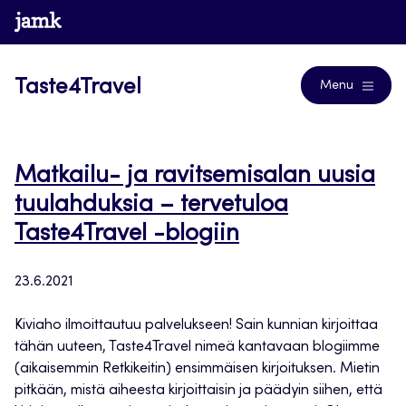
Siirry
www.jamk.fi
Blogs
suoraan
sisältöön
Taste4Travel
Menu
Matkailu- ja ravitsemisalan uusia
tuulahduksia – tervetuloa
Taste4Travel -blogiin
23.6.2021
Kiviaho ilmoittautuu palvelukseen! Sain kunnian kirjoittaa
tähän uuteen, Taste4Travel nimeä kantavaan blogiimme
(aikaisemmin Retkikeitin) ensimmäisen kirjoituksen. Mietin
pitkään, mistä aiheesta kirjoittaisin ja päädyin siihen, että