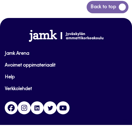
Siirry
Back to top
takaisin
sivun
alkuun
www.jamk.fi
Jamk Arena
Avoimet oppimateriaalit
Help
Verkkolehdet
Facebook
Instagram
Linkedin
Twitter
YouTube
Jamk blogs