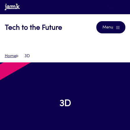
Siirry
www.jamk.fi
Blogs
suoraan
sisältöön
Tech to the Future
Menu
Home
3D
3D