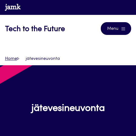
Siirry
www.jamk.fi
Blogs
suoraan
sisältöön
Tech to the Future
Menu
Home
jätevesineuvonta
jätevesineuvonta