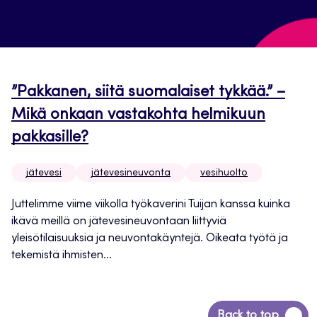
”Pakkanen, siitä suomalaiset tykkää.” –
Mikä onkaan vastakohta helmikuun
pakkasille?
jätevesi
jätevesineuvonta
vesihuolto
Juttelimme viime viikolla työkaverini Tuijan kanssa kuinka
ikävä meillä on jätevesineuvontaan liittyviä
yleisötilaisuuksia ja neuvontakäyntejä. Oikeata työtä ja
tekemistä ihmisten...
Siirry
Back to top