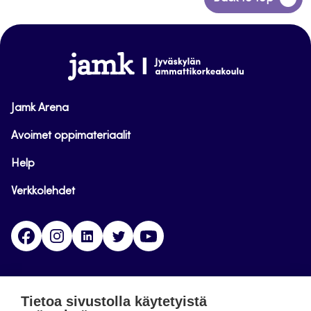
takaisin
sivun
alkuun
www.jamk.fi
Jamk Arena
Avoimet oppimateriaalit
Help
Verkkolehdet
Facebook
Instagram
Linkedin
Twitter
YouTube
Jamk blogs
Tietoa sivustolla käytetyistä