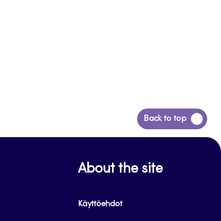
Siirry
Back to top
takaisin
sivun
alkuun
About the site
Käyttöehdot