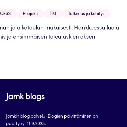
oCESS
Projekti
TKI
Tutkimus ja kehitys
an ja aikataulun mukaisesti. Hankkeessa luotu
is ja ensimmäisen toteutuskierroksen
Jamk blogs
Jamkin blogipalvelu. Blogien päivittäminen on
päättynyt 11.9.2023.