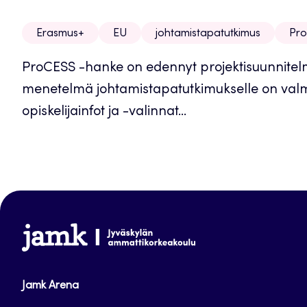
Erasmus+
EU
johtamistapatutkimus
Pr
ProCESS -hanke on edennyt projektisuunnitelm
menetelmä johtamistapatutkimukselle on valm
opiskelijainfot ja -valinnat...
www.jamk.fi
Jamk Arena