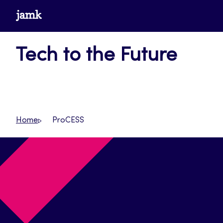
Siirry
www.jamk.fi
suoraan
sisältöön
Tech to the Future
Home
ProCESS