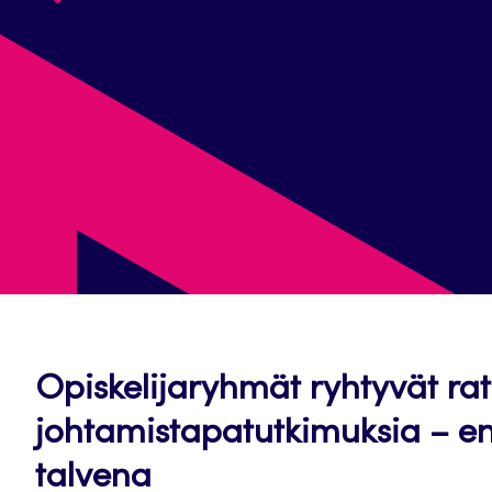
Opiskelijaryhmät ryhtyvät r
johtamistapatutkimuksia – en
talvena