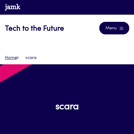
Siirry
www.jamk.fi
Blogs
suoraan
sisältöön
Tech to the Future
Menu
Home
scara
scara