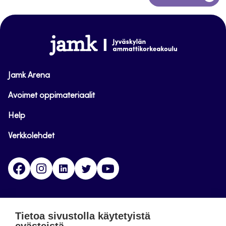
takaisin
sivun
alkuun
www.jamk.fi
Jamk Arena
Avoimet oppimateriaalit
Help
Verkkolehdet
Facebook
Instagram
Linkedin
Twitter
YouTube
Jamk blogs
Tietoa sivustolla käytetyistä