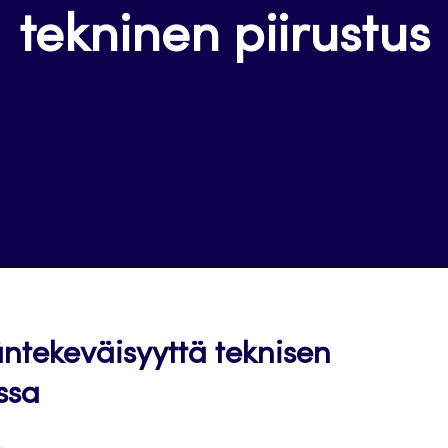
tekninen piirustus
äntekeväisyyttä teknisen
ssa