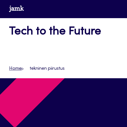
Siirry
www.jamk.fi
suoraan
sisältöön
Tech to the Future
Home
tekninen piirustus