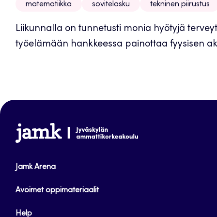
matematiikka
sovitelasku
tekninen piirustus
Liikunnalla on tunnetusti monia hyötyjä terve
työelämään hankkeessa painottaa fyysisen akti
www.jamk.fi
Jamk Arena
Avoimet oppimateriaalit
Help