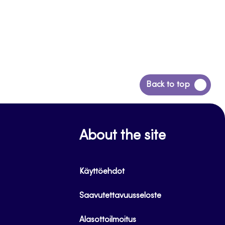
Siirry
Back to top
takaisin
sivun
alkuun
About the site
Käyttöehdot
Saavutettavuusseloste
Alasottoilmoitus