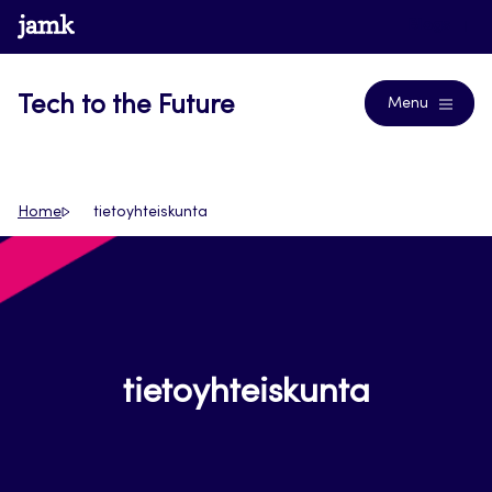
Siirry
www.jamk.fi
Blogs
suoraan
sisältöön
Tech to the Future
Menu
Home
tietoyhteiskunta
tietoyhteiskunta