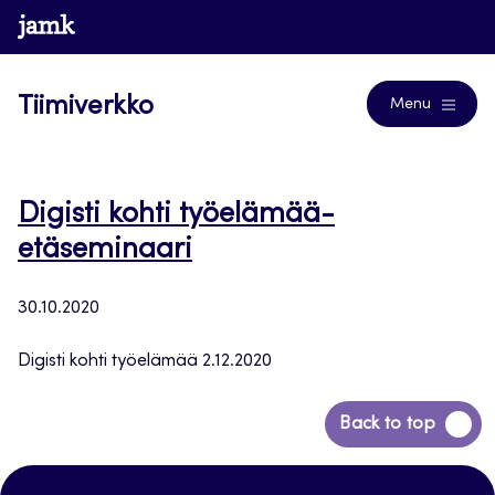
Siirry
www.jamk.fi
Blogs
suoraan
sisältöön
Tiimiverkko
Menu
Digisti kohti työelämää-
etäseminaari
30.10.2020
Digisti kohti työelämää 2.12.2020
Siirry
Back to top
takaisin
sivun