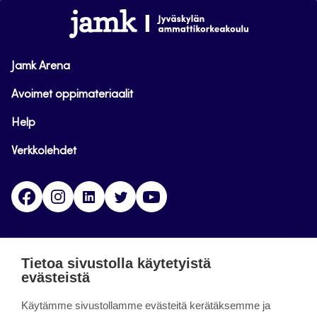
alkuun
www.jamk.fi
Jamk Arena
Avoimet oppimateriaalit
Help
Verkkolehdet
Facebook
Instagram
Linkedin
Twitter
YouTube
Jamk blogs
Tietoa sivustolla käytetyistä
evästeistä
Jamkin blogipalvelu. Blogien päivittäminen on
Käytämme sivustollamme evästeitä kerätäksemme ja
päättynyt 11.9.2023.