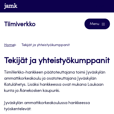
Siirry
www.jamk.fi
Blogs
suoraan
sisältöön
Tiimiverkko
Menu
Home
Tekijät ja yhteistyökumppanit
Tekijät ja yhteistyökumppanit
TiimiVerkko-hankkeen päätoteuttajana toimii Jyväskylän
ammattikorkeakoulu ja osatoteuttajana Jyväskylän
Katulähetys. Lisäksi hankkeessa ovat mukana Laukaan
kunta ja Äänekosken kaupunki.
Jyväskylän ammattikorkeakoulussa hankkeessa
työskentelevät: