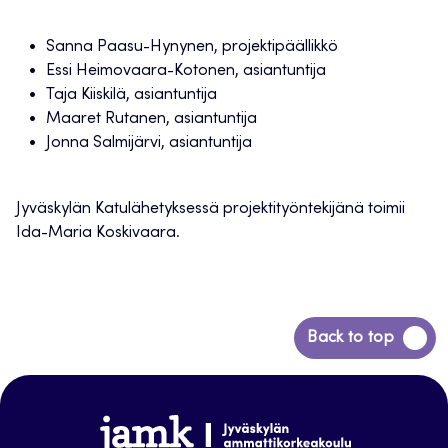
Sanna Paasu-Hynynen, projektipäällikkö
Essi Heimovaara-Kotonen, asiantuntija
Taja Kiiskilä, asiantuntija
Maaret Rutanen, asiantuntija
Jonna Salmijärvi, asiantuntija
Jyväskylän Katulähetyksessä projektityöntekijänä toimii
Ida-Maria Koskivaara.
Siirry
Back to top
takaisin
sivun
alkuun
www.jamk.fi