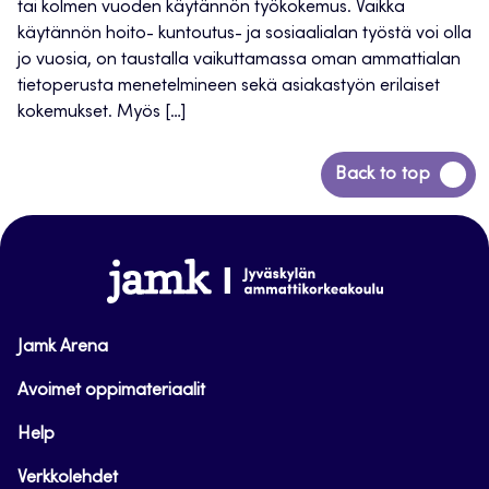
tai kolmen vuoden käytännön työkokemus. Vaikka
käytännön hoito- kuntoutus- ja sosiaalialan työstä voi olla
jo vuosia, on taustalla vaikuttamassa oman ammattialan
tietoperusta menetelmineen sekä asiakastyön erilaiset
kokemukset. Myös […]
Siirry
Back to top
takaisin
sivun
alkuun
www.jamk.fi
Jamk Arena
Avoimet oppimateriaalit
Help
Verkkolehdet