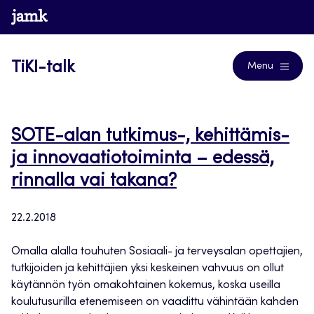
Siirry
www.jamk.fi
Blogs
suoraan
sisältöön
TiKI-talk
Menu
SOTE-alan tutkimus-, kehittämis-
ja innovaatiotoiminta – edessä,
rinnalla vai takana?
22.2.2018
Omalla alalla touhuten Sosiaali- ja terveysalan opettajien,
tutkijoiden ja kehittäjien yksi keskeinen vahvuus on ollut
käytännön työn omakohtainen kokemus, koska useilla
koulutusurilla etenemiseen on vaadittu vähintään kahden