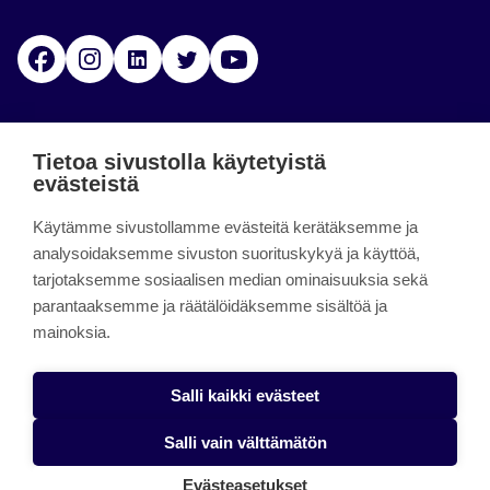
Facebook
Instagram
Linkedin
Twitter
YouTube
Jamk blogs
Tietoa sivustolla käytetyistä
evästeistä
Jamkin blogipalvelu. Blogien päivittäminen on
Käytämme sivustollamme evästeitä kerätäksemme ja
päättynyt 11.9.2023.
analysoidaksemme sivuston suorituskykyä ja käyttöä,
tarjotaksemme sosiaalisen median ominaisuuksia sekä
About the site
parantaaksemme ja räätälöidäksemme sisältöä ja
mainoksia.
Käyttöehdot
Saavutettavuusseloste
Salli kaikki evästeet
Alasottoilmoitus
Salli vain välttämätön
Tietoa evästeistä
Evästeasetukset