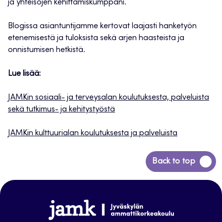
ja yhteisöjen kehittämiskumppani.
Blogissa asiantuntijamme kertovat laajasti hanketyön
etenemisestä ja tuloksista sekä arjen haasteista ja
onnistumisen hetkistä.
Lue lisää:
JAMKin sosiaali- ja terveysalan koulutuksesta, palveluista
sekä tutkimus- ja kehitystyöstä
JAMKin kulttuurialan koulutuksesta ja palveluista
Siirry
Back to top
takaisin
sivun
alkuun
www.jamk.fi