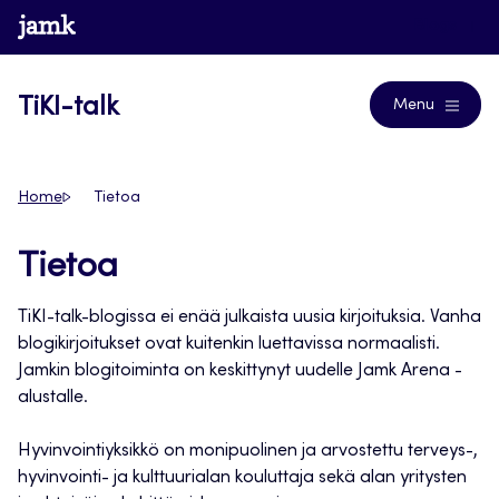
Siirry
www.jamk.fi
Blogs
suoraan
sisältöön
TiKI-talk
Menu
Home
Tietoa
Tietoa
TiKI-talk-blogissa ei enää julkaista uusia kirjoituksia. Vanha
blogikirjoitukset ovat kuitenkin luettavissa normaalisti.
Jamkin blogitoiminta on keskittynyt uudelle Jamk Arena -
alustalle.
Hyvinvointiyksikkö on monipuolinen ja arvostettu terveys-,
hyvinvointi- ja kulttuurialan kouluttaja sekä alan yritysten