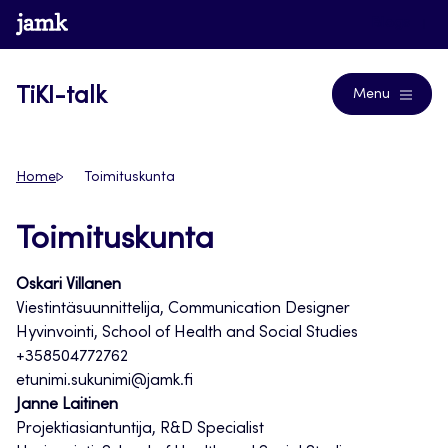
Siirry
www.jamk.fi
Blogs
suoraan
sisältöön
TiKI-talk
Menu
Home
Toimituskunta
Toimituskunta
Oskari Villanen
Viestintäsuunnittelija, Communication Designer
Hyvinvointi, School of Health and Social Studies
+358504772762
etunimi.sukunimi@jamk.fi
Janne Laitinen
Projektiasiantuntija, R&D Specialist