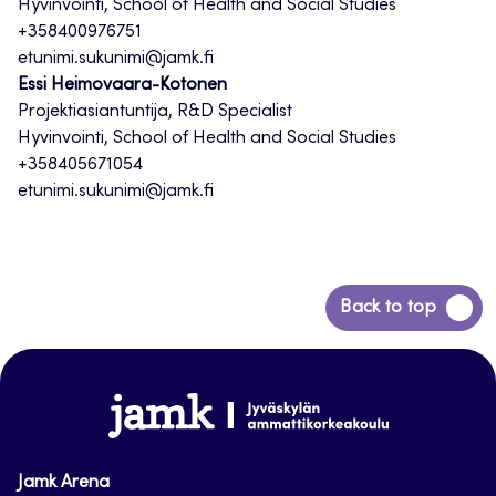
Hyvinvointi, School of Health and Social Studies
+358400976751
etunimi.sukunimi@jamk.fi
Essi Heimovaara-Kotonen
Projektiasiantuntija, R&D Specialist
Hyvinvointi, School of Health and Social Studies
+358405671054
etunimi.sukunimi@jamk.fi
Siirry
Back to top
takaisin
sivun
alkuun
www.jamk.fi
Jamk Arena