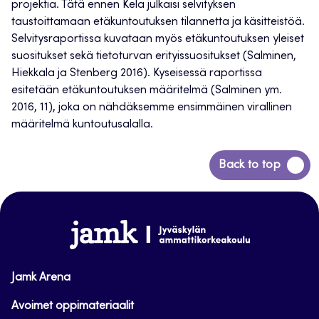
projektia. Tätä ennen Kela julkaisi selvityksen
taustoittamaan etäkuntoutuksen tilannetta ja käsitteistöä.
Selvitysraportissa kuvataan myös etäkuntoutuksen yleiset
suositukset sekä tietoturvan erityissuositukset (Salminen,
Hiekkala ja Stenberg 2016). Kyseisessä raportissa
esitetään etäkuntoutuksen määritelmä (Salminen ym.
2016, 11), joka on nähdäksemme ensimmäinen virallinen
määritelmä kuntoutusalalla.
Siirry
Back to top
takaisin
sivun
alkuun
www.jamk.fi
Jamk Arena
Avoimet oppimateriaalit