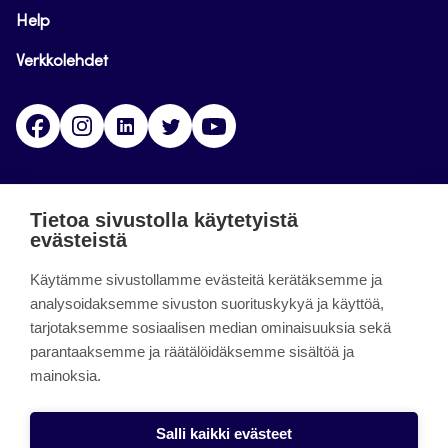
Help
Verkkolehdet
Facebook
Instagram
Linkedin
Twitter
YouTube
Jamk blogs
Tietoa sivustolla käytetyistä
evästeistä
Jamkin blogipalvelu. Blogien päivittäminen on
Käytämme sivustollamme evästeitä kerätäksemme ja
päättynyt 11.9.2023.
analysoidaksemme sivuston suorituskykyä ja käyttöä,
tarjotaksemme sosiaalisen median ominaisuuksia sekä
About the site
parantaaksemme ja räätälöidäksemme sisältöä ja
mainoksia.
Käyttöehdot
Saavutettavuusseloste
Salli kaikki evästeet