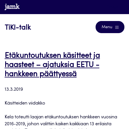
Siirry
www.jamk.fi
Blogs
suoraan
sisältöön
TiKI-talk
Menu
Etäkuntoutuksen käsitteet ja
haasteet – ajatuksia EETU -
hankkeen päättyessä
13.3.2019
Käsitteiden viidakko
Kela toteutti laajan etäkuntoutuksen hankkeen vuosina
2016-2019, johon valittiin kaiken kaikkiaan 13 erilaista