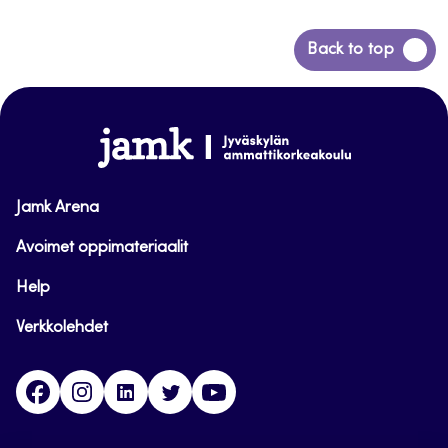
Siirry
Back to top
takaisin
sivun
alkuun
www.jamk.fi
Jamk Arena
Avoimet oppimateriaalit
Help
Verkkolehdet
Facebook
Instagram
Linkedin
Twitter
YouTube