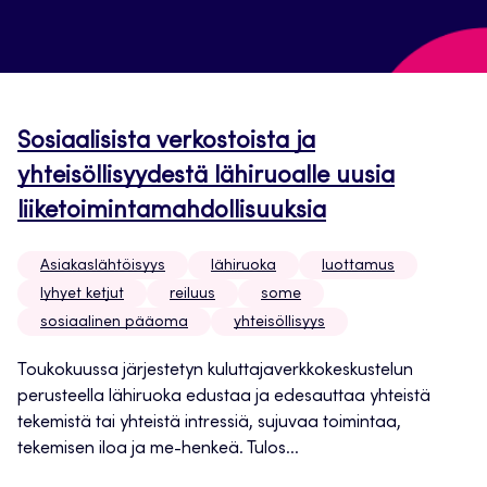
Sosiaalisista verkostoista ja
yhteisöllisyydestä lähiruoalle uusia
liiketoimintamahdollisuuksia
Asiakaslähtöisyys
lähiruoka
luottamus
lyhyet ketjut
reiluus
some
sosiaalinen pääoma
yhteisöllisyys
Toukokuussa järjestetyn kuluttajaverkkokeskustelun
perusteella lähiruoka edustaa ja edesauttaa yhteistä
tekemistä tai yhteistä intressiä, sujuvaa toimintaa,
tekemisen iloa ja me-henkeä. Tulos...