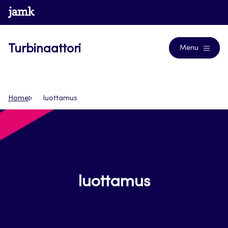
Siirry
www.jamk.fi
Blogs
suoraan
sisältöön
Turbinaattori
Menu
Home
luottamus
luottamus