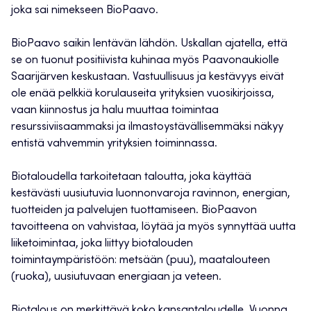
joka sai nimekseen BioPaavo.
BioPaavo saikin lentävän lähdön. Uskallan ajatella, että
se on tuonut positiivista kuhinaa myös Paavonaukiolle
Saarijärven keskustaan. Vastuullisuus ja kestävyys eivät
ole enää pelkkiä korulauseita yrityksien vuosikirjoissa,
vaan kiinnostus ja halu muuttaa toimintaa
resurssiviisaammaksi ja ilmastoystävällisemmäksi näkyy
entistä vahvemmin yrityksien toiminnassa.
Biotaloudella tarkoitetaan taloutta, joka käyttää
kestävästi uusiutuvia luonnonvaroja ravinnon, energian,
tuotteiden ja palvelujen tuottamiseen. BioPaavon
tavoitteena on vahvistaa, löytää ja myös synnyttää uutta
liiketoimintaa, joka liittyy biotalouden
toimintaympäristöön: metsään (puu), maatalouteen
(ruoka), uusiutuvaan energiaan ja veteen.
Biotalous on merkittävä koko kansantaloudelle. Vuonna