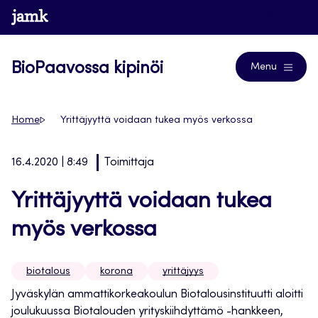
Siirry
www.jamk.fi
Blogs
suoraan
sisältöön
BioPaavossa kipinöi
Menu
Home
Yrittäjyyttä voidaan tukea myös verkossa
16.4.2020 | 8:49
Toimittaja
Yrittäjyyttä voidaan tukea
myös verkossa
biotalous
korona
yrittäjyys
Jyväskylän ammattikorkeakoulun Biotalousinstituutti aloitti
joulukuussa Biotalouden yrityskiihdyttämö -hankkeen,