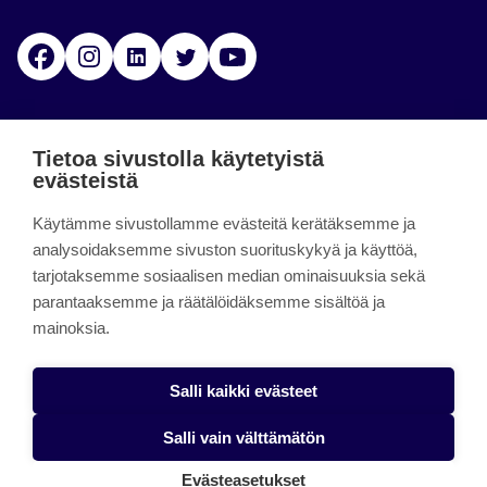
Facebook
Instagram
Linkedin
Twitter
YouTube
Jamk blogs
Tietoa sivustolla käytetyistä
evästeistä
Jamkin blogipalvelu. Blogien päivittäminen on
päättynyt 11.9.2023.
Käytämme sivustollamme evästeitä kerätäksemme ja
analysoidaksemme sivuston suorituskykyä ja käyttöä,
tarjotaksemme sosiaalisen median ominaisuuksia sekä
About the site
parantaaksemme ja räätälöidäksemme sisältöä ja
mainoksia.
Käyttöehdot
Saavutettavuusseloste
Salli kaikki evästeet
Alasottoilmoitus
Salli vain välttämätön
Tietoa evästeistä
Evästeasetukset