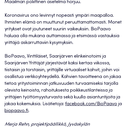
Maailman poliittinen asetelma horjuu.
Koronavirus ono levinnyt nopeasti ympäri maapalloa.
Ihmisten elämä on muuttunut peruuttamattomasti. Monet
yritykset ovat joutuneet suuriin vaikeuksiin. BioPaavo
haluaa olla mukana auttamassa ja etsimässä vastauksia
yrittäjiä askarruttaviin kysymyksiin.
BioPaavo, Vinttiläiset, Saarijärven elinkeinotoimi ja
Saarijärven Yrittäjät järjestävät kaksi kertaa viikossa,
tiistaisin ja torstaisin, yrittäjille virtuaaliset kahvit, joihin voi
osallistua verkkoyhteydellä. Kahvien tavoitteena on jakaa
tietoa yritystoiminnan jatkuvuuden turvaamiseksi tarjolla
olevista keinoista, rahoituksesta poikkeustilanteissa ja
yrittäjien työttömyysturvasta sekä kuulla asiantuntijoita ja
jakaa kokemuksia. Lisätietoja:
facebook.com/BioPaavo
ja
biopaavo.fi
.
Merja Rehn, projektipäällikkö, Jyväskylän