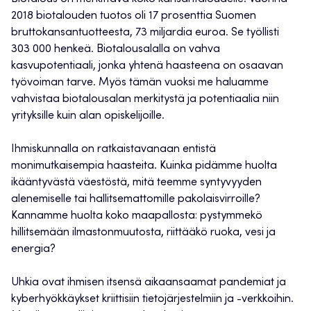
2018 biotalouden tuotos oli 17 prosenttia Suomen
bruttokansantuotteesta, 73 miljardia euroa. Se työllisti
303 000 henkeä. Biotalousalalla on vahva
kasvupotentiaali, jonka yhtenä haasteena on osaavan
työvoiman tarve. Myös tämän vuoksi me haluamme
vahvistaa biotalousalan merkitystä ja potentiaalia niin
yrityksille kuin alan opiskelijoille.
Ihmiskunnalla on ratkaistavanaan entistä
monimutkaisempia haasteita. Kuinka pidämme huolta
ikääntyvästä väestöstä, mitä teemme syntyvyyden
alenemiselle tai hallitsemattomille pakolaisvirroille?
Kannamme huolta koko maapallosta: pystymmekö
hillitsemään ilmastonmuutosta, riittääkö ruoka, vesi ja
energia?
Uhkia ovat ihmisen itsensä aikaansaamat pandemiat ja
kyberhyökkäykset kriittisiin tietojärjestelmiin ja -verkkoihin.