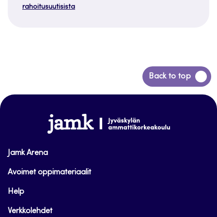
rahoitusuutisista
Siirry
Back to top
takaisin
sivun
alkuun
www.jamk.fi
Jamk Arena
Avoimet oppimateriaalit
Help
Verkkolehdet