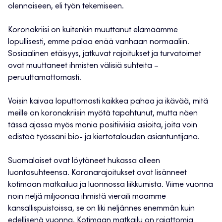
olennaiseen, eli työn tekemiseen.
Koronakriisi on kuitenkin muuttanut elämäämme
lopullisesti, emme palaa enää vanhaan normaaliin.
Sosiaalinen etäisyys, jatkuvat rajoitukset ja turvatoimet
ovat muuttaneet ihmisten välisiä suhteita –
peruuttamattomasti.
Voisin kaivaa loputtomasti kaikkea pahaa ja ikävää, mitä
meille on koronakriisin myötä tapahtunut, mutta näen
tässä ajassa myös monia positiivisia asioita, joita voin
edistää työssäni bio- ja kiertotalouden asiantuntijana.
Suomalaiset ovat löytäneet hukassa olleen
luontosuhteensa. Koronarajoitukset ovat lisänneet
kotimaan matkailua ja luonnossa liikkumista. Viime vuonna
noin neljä miljoonaa ihmistä vieraili maamme
kansallispuistoissa, se on liki neljännes enemmän kuin
edellisenä vuonna. Kotimaan matkailu on rajattomia