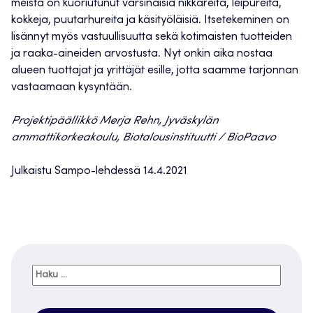
meistä on kuoriutunut varsinaisia nikkareita, leipureita,
kokkeja, puutarhureita ja käsityöläisiä. Itsetekeminen on
lisännyt myös vastuullisuutta sekä kotimaisten tuotteiden
ja raaka-aineiden arvostusta. Nyt onkin aika nostaa
alueen tuottajat ja yrittäjät esille, jotta saamme tarjonnan
vastaamaan kysyntään.
Projektipäällikkö Merja Rehn, Jyväskylän
ammattikorkeakoulu, Biotalousinstituutti / BioPaavo
Julkaistu Sampo-lehdessä 14.4.2021
Haku: