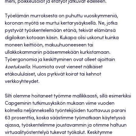
meni, poikkeusolot ja etätyöt jatkuvat edelleen.
Työelämän murroksesta on puhuttu vuosikymmeniä,
koronan myötä se murtui kertarysäyksellä. Ne, jotka
pystyvät työskentelemään etänä, tekivät elämänsä
digiloikan kotoaan käsin. Kukapa olisi uskonut kuinka
moneen keittiöön, makuuhuoneeseen tai
ullakkokammariin pääsemmekään kurkistamaan.
Työergonomia ja keskittyminen ovat olleet ajoittain
koetuksella
. Huomiota ovat vieneet nälkäiset
etäkoululaiset, ulos pyrkivät koirat tai kehnot
verkkoyhteydet.
Silti olemme hoitaneet työmme mallikkaasti, sillä esimerkiksi
Capgeminin tutkimusyksikön mukaan viime vuoden
kolmella neljänneksellä työntekijöiden tuottavuus parani
63 prosenttia, koska säästimme työmatkaan käytetyssä
ajassa, työskentelimme joustavammin ja otimme haltuun
virtuaalityöstentelyä tukevat työkalut. Keskitymme