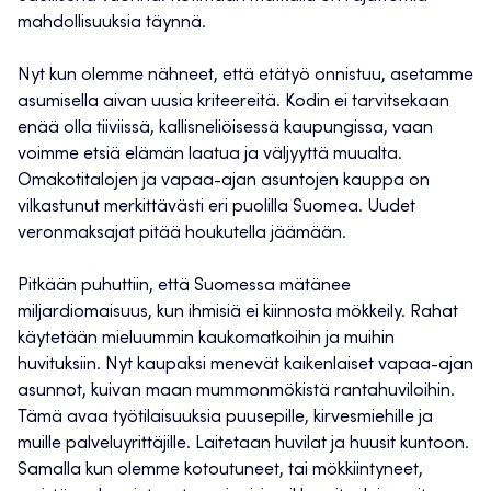
mahdollisuuksia täynnä.
Nyt kun olemme nähneet, että etätyö onnistuu, asetamme
asumisella aivan uusia kriteereitä. Kodin ei tarvitsekaan
enää olla tiiviissä, kallisneliöisessä kaupungissa, vaan
voimme etsiä elämän laatua ja väljyyttä muualta.
Omakotitalojen ja vapaa-ajan asuntojen kauppa on
vilkastunut merkittävästi eri puolilla Suomea. Uudet
veronmaksajat pitää houkutella jäämään.
Pitkään puhuttiin, että Suomessa mätänee
miljardiomaisuus, kun ihmisiä ei kiinnosta mökkeily. Rahat
käytetään mieluummin kaukomatkoihin ja muihin
huvituksiin. Nyt kaupaksi menevät kaikenlaiset vapaa-ajan
asunnot, kuivan maan mummonmökistä rantahuviloihin.
Tämä avaa työtilaisuuksia puusepille, kirvesmiehille ja
muille palveluyrittäjille. Laitetaan huvilat ja huusit kuntoon.
Samalla kun olemme kotoutuneet, tai mökkiintyneet,