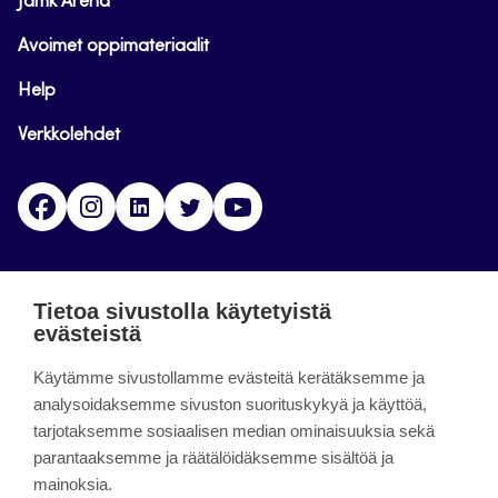
Jamk Arena
Avoimet oppimateriaalit
Help
Verkkolehdet
Facebook
Instagram
Linkedin
Twitter
YouTube
Jamk blogs
Tietoa sivustolla käytetyistä
evästeistä
Jamkin blogipalvelu. Blogien päivittäminen on
päättynyt 11.9.2023.
Käytämme sivustollamme evästeitä kerätäksemme ja
analysoidaksemme sivuston suorituskykyä ja käyttöä,
tarjotaksemme sosiaalisen median ominaisuuksia sekä
About the site
parantaaksemme ja räätälöidäksemme sisältöä ja
mainoksia.
Käyttöehdot