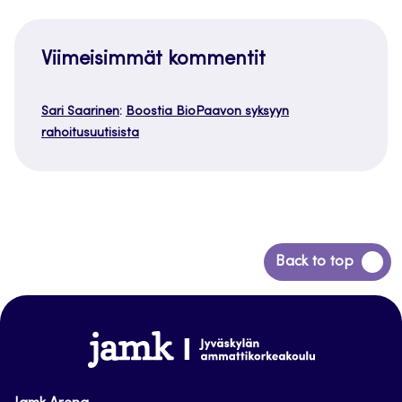
Viimeisimmät kommentit
Sari Saarinen
:
Boostia BioPaavon syksyyn
rahoitusuutisista
Siirry
Back to top
takaisin
sivun
alkuun
www.jamk.fi