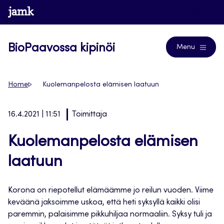
Siirry
www.jamk.fi
Blogs
suoraan
sisältöön
BioPaavossa kipinöi
Menu
Home
Kuolemanpelosta elämisen laatuun
16.4.2021 | 11:51
Toimittaja
Kuolemanpelosta elämisen
laatuun
Korona on riepotellut elämäämme jo reilun vuoden. Viime
keväänä jaksoimme uskoa, että heti syksyllä kaikki olisi
paremmin, palaisimme pikkuhiljaa normaaliin. Syksy tuli ja