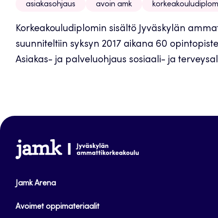
asiakasohjaus
avoin amk
korkeakouludiplom
Korkeakouludiplomin sisältö Jyväskylän ammat
suunniteltiin syksyn 2017 aikana 60 opintopis
Asiakas- ja palveluohjaus sosiaali- ja terveysal
www.jamk.fi
Jamk Arena
Avoimet oppimateriaalit