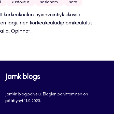
i
kuntoutus
sosionomi
sote
tikorkeakoulun hyvinvointiyksikössä
teen laajuinen korkeakouludiplomikoulutus
alla. Opinnot...
Jamk blogs
Jamkin blogipalvelu. Blogien päivittäminen on
päättynyt 11.9.2023.