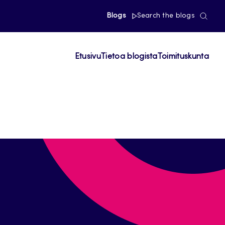
Blogs
Search the blogs
Etusivu
Tietoa blogista
Toimituskunta