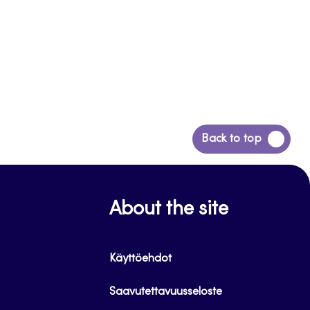
Siirry
Back to top
takaisin
sivun
alkuun
About the site
Käyttöehdot
Saavutettavuusseloste