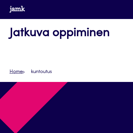
Siirry
www.jamk.fi
suoraan
sisältöön
Jatkuva oppiminen
Home
kuntoutus