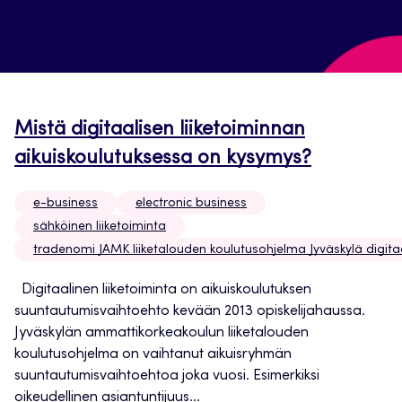
Mistä digitaalisen liiketoiminnan
aikuiskoulutuksessa on kysymys?
e-business
electronic business
sähköinen liiketoiminta
tradenomi JAMK liiketalouden koulutusohjelma Jyväskylä digitaa
Digitaalinen liiketoiminta on aikuiskoulutuksen
suuntautumisvaihtoehto kevään 2013 opiskelijahaussa.
Jyväskylän ammattikorkeakoulun liiketalouden
koulutusohjelma on vaihtanut aikuisryhmän
suuntautumisvaihtoehtoa joka vuosi. Esimerkiksi
oikeudellinen asiantuntijuus...