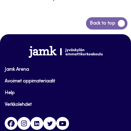
Siirry
Back to top
takaisin
sivun
alkuun
www.jamk.fi
Jamk Arena
Avoimet oppimateriaalit
Help
Verkkolehdet
Facebook
Instagram
Linkedin
Twitter
YouTube