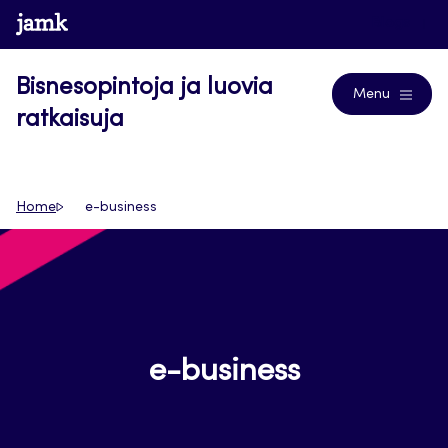
Siirry
www.jamk.fi
Blogs
suoraan
sisältöön
Bisnesopintoja ja luovia
Menu
ratkaisuja
Home
e-business
e-business